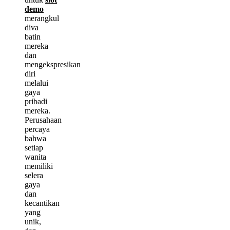
demo
merangkul
diva
batin
mereka
dan
mengekspresikan
diri
melalui
gaya
pribadi
mereka.
Perusahaan
percaya
bahwa
setiap
wanita
memiliki
selera
gaya
dan
kecantikan
yang
unik,