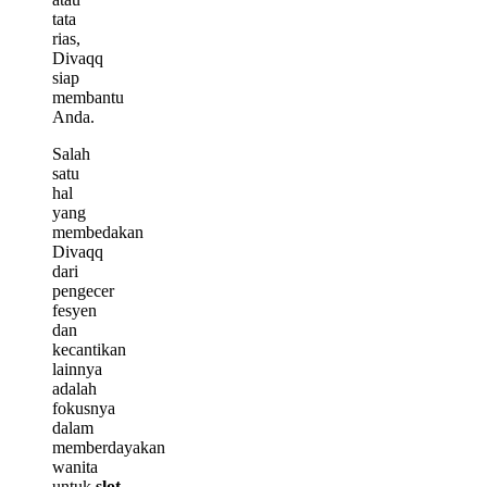
tata
rias,
Divaqq
siap
membantu
Anda.
Salah
satu
hal
yang
membedakan
Divaqq
dari
pengecer
fesyen
dan
kecantikan
lainnya
adalah
fokusnya
dalam
memberdayakan
wanita
untuk
slot