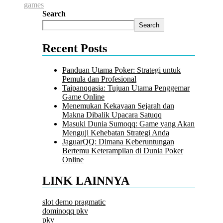
games
Search
Search
Recent Posts
Panduan Utama Poker: Strategi untuk
Pemula dan Profesional
Taipanqqasia: Tujuan Utama Penggemar
Game Online
Menemukan Kekayaan Sejarah dan
Makna Dibalik Upacara Satuqq
Masuki Dunia Sumoqq: Game yang Akan
Menguji Kehebatan Strategi Anda
JaguarQQ: Dimana Keberuntungan
Bertemu Keterampilan di Dunia Poker
Online
LINK LAINNYA
slot demo pragmatic
dominoqq pkv
pkv