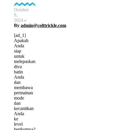
October
9,
2024
-
By
admin@colttrickle.com
[ad_1]
Apakah
Anda
siap
untuk
melepaskan
diva
batin
Anda
dan
membawa
permainan
mode
dan
kecantikan
Anda
ke
level
berikutnya?