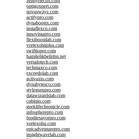
zephyrtechx.com
optigoxpert.com
novuswayz.com
actifypro.com
dynaboostx.com
instaflexco.com
innovistapro.com
flexiboostlab.com
vortexohqplus.com
swiftiopro.com
hamilelikbelirtisi.net
versalotech.com
techmaxco.com
exceedolab.com
activaxio.com
dynabytesco.com
stylegurupro.com
datawizardslab.com
cubiqio.com
geeklifechronicle.com
infospherepro.com
foodiesavorpro.com
vortexohq.com
epicadventurepro.com
insightwavelab.com