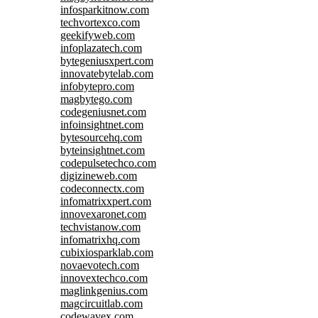
infosparkitnow.com
techvortexco.com
geekifyweb.com
infoplazatech.com
bytegeniusxpert.com
innovatebytelab.com
infobytepro.com
magbytego.com
codegeniusnet.com
infoinsightnet.com
bytesourcehq.com
byteinsightnet.com
codepulsetechco.com
digizineweb.com
codeconnectx.com
infomatrixxpert.com
innovexaronet.com
techvistanow.com
infomatrixhq.com
cubixiosparklab.com
novaevotech.com
innovextechco.com
maglinkgenius.com
magcircuitlab.com
codewavex.com