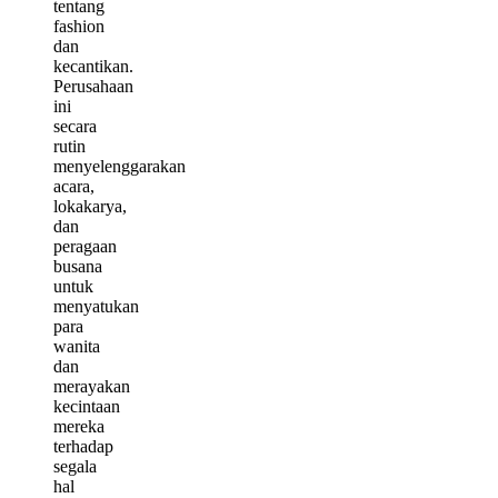
tentang
fashion
dan
kecantikan.
Perusahaan
ini
secara
rutin
menyelenggarakan
acara,
lokakarya,
dan
peragaan
busana
untuk
menyatukan
para
wanita
dan
merayakan
kecintaan
mereka
terhadap
segala
hal