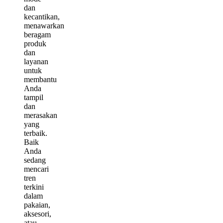
dan
kecantikan,
menawarkan
beragam
produk
dan
layanan
untuk
membantu
Anda
tampil
dan
merasakan
yang
terbaik.
Baik
Anda
sedang
mencari
tren
terkini
dalam
pakaian,
aksesori,
atau