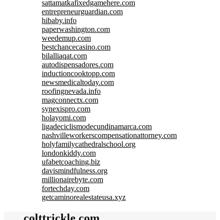
sattamatkafixedgamehere.com
entrepreneurguardian.com
hibaby.info
paperwashington.com
weedemup.com
bestchancecasino.com
bilalliaqat.com
autodispensadores.com
inductioncooktopp.com
newsmedicaltoday.com
roofingnevada.info
magconnectx.com
synexispro.com
holayomi.com
ligadeciclismodecundinamarca.com
nashvilleworkerscompensationattorney.com
holyfamilycathedralschool.org
londonkiddy.com
ufabetcoaching.biz
davismindfulness.org
millionairebyte.com
fortechday.com
getcaminorealestateusa.xyz
colttrickle.com