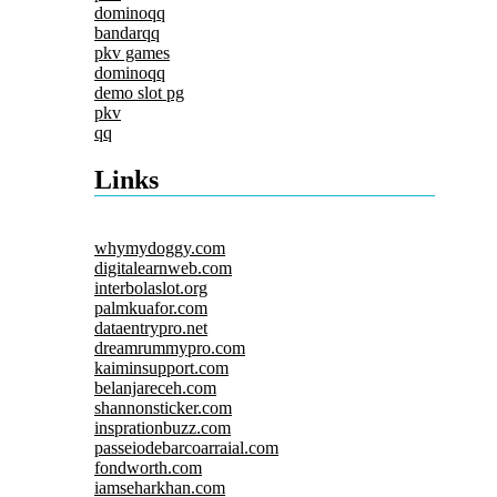
dominoqq
bandarqq
pkv games
dominoqq
demo slot pg
pkv
qq
Links
whymydoggy.com
digitalearnweb.com
interbolaslot.org
palmkuafor.com
dataentrypro.net
dreamrummypro.com
kaiminsupport.com
belanjareceh.com
shannonsticker.com
insprationbuzz.com
passeiodebarcoarraial.com
fondworth.com
iamseharkhan.com