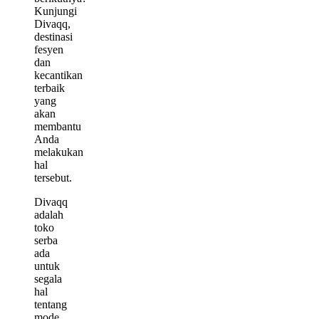
Kunjungi
Divaqq,
destinasi
fesyen
dan
kecantikan
terbaik
yang
akan
membantu
Anda
melakukan
hal
tersebut.
Divaqq
adalah
toko
serba
ada
untuk
segala
hal
tentang
mode