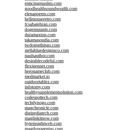
enticingmuslim.com
goodhealthsoundwealth.com
elenapoems.com
hellmouseretro.com
fcsabatehran.com
dogemutants.com
duramaxtop.com
takamasoudia.com
twdoingthings.com
stellabluedesignsco.com
paulsauthor.com
desirablecodeful.com
flexigennet.com
heronameclub.com
medmarket.io
outdoortablez.com
infotomy.com
healthysupplementsolution.com
codespottech.com
techdynogo.com
magchronicle.com
digipediatech.com
maglinkitnow.com
byteinsightweb.com
magdynogenius.com