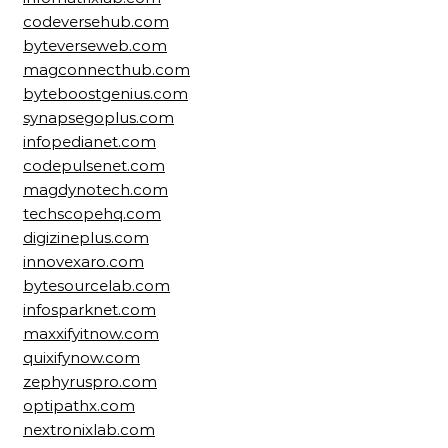
codeversehub.com
byteverseweb.com
magconnecthub.com
byteboostgenius.com
synapsegoplus.com
infopedianet.com
codepulsenet.com
magdynotech.com
techscopehq.com
digizineplus.com
innovexaro.com
bytesourcelab.com
infosparknet.com
maxxifyitnow.com
quixifynow.com
zephyruspro.com
optipathx.com
nextronixlab.com