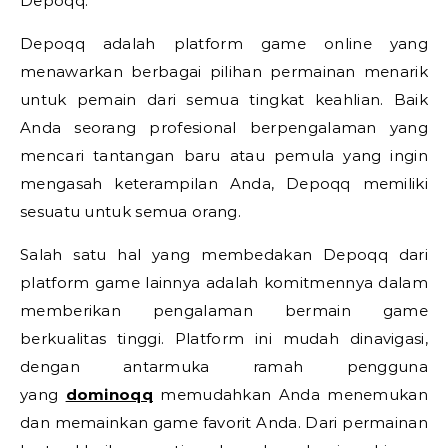
Depoqq.
Depoqq adalah platform game online yang
menawarkan berbagai pilihan permainan menarik
untuk pemain dari semua tingkat keahlian. Baik
Anda seorang profesional berpengalaman yang
mencari tantangan baru atau pemula yang ingin
mengasah keterampilan Anda, Depoqq memiliki
sesuatu untuk semua orang.
Salah satu hal yang membedakan Depoqq dari
platform game lainnya adalah komitmennya dalam
memberikan pengalaman bermain game
berkualitas tinggi. Platform ini mudah dinavigasi,
dengan antarmuka ramah pengguna
yang
dominoqq
memudahkan Anda menemukan
dan memainkan game favorit Anda. Dari permainan