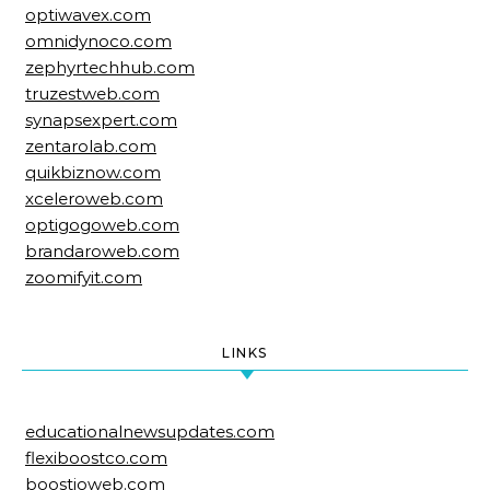
optiwavex.com
omnidynoco.com
zephyrtechhub.com
truzestweb.com
synapsexpert.com
zentarolab.com
quikbiznow.com
xceleroweb.com
optigogoweb.com
brandaroweb.com
zoomifyit.com
LINKS
educationalnewsupdates.com
flexiboostco.com
boostioweb.com