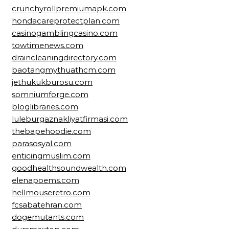
crunchyrollpremiumapk.com
hondacareprotectplan.com
casinogamblingcasino.com
towtimenews.com
draincleaningdirectory.com
baotangmythuathcm.com
jethukukburosu.com
somniumforge.com
bloglibraries.com
luleburgaznakliyatfirmasi.com
thebapehoodie.com
parasosyal.com
enticingmuslim.com
goodhealthsoundwealth.com
elenapoems.com
hellmouseretro.com
fcsabatehran.com
dogemutants.com