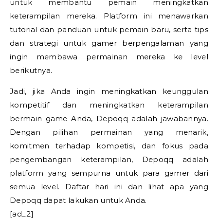
untuk membantu pemain meningkatkan
keterampilan mereka. Platform ini menawarkan
tutorial dan panduan untuk pemain baru, serta tips
dan strategi untuk gamer berpengalaman yang
ingin membawa permainan mereka ke level
berikutnya.
Jadi, jika Anda ingin meningkatkan keunggulan
kompetitif dan meningkatkan keterampilan
bermain game Anda, Depoqq adalah jawabannya.
Dengan pilihan permainan yang menarik,
komitmen terhadap kompetisi, dan fokus pada
pengembangan keterampilan, Depoqq adalah
platform yang sempurna untuk para gamer dari
semua level. Daftar hari ini dan lihat apa yang
Depoqq dapat lakukan untuk Anda.
[ad_2]