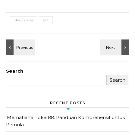
pkv games
slot
Search
Search
RECENT POSTS
Memahami Poker88: Panduan Komprehensif untuk
Pemula