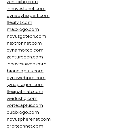
zentrixhq.com
innovestanet.com
dynabytexpert.com
flexifyit.com
maxxiogo.com
novusgotech.com
nextronnet.com
dynamoxco.com
zenturogen.com
innovexaweb.com
brandioplus.com
dynawebpro.com
synapsegen.com
flexipathlab.com
vividushq.com
vortexaplus.com
cubixiogo.com
novuspherenet.com
orbitechnet.com