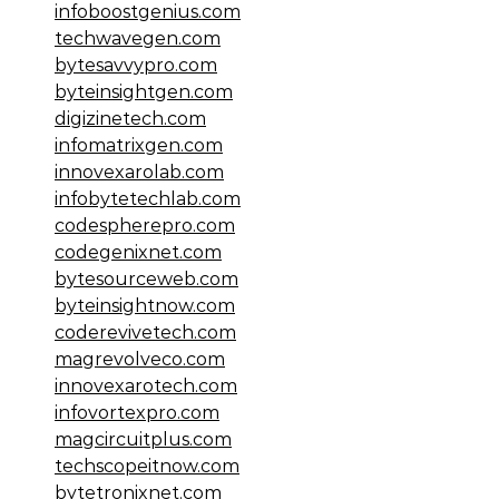
infoboostgenius.com
techwavegen.com
bytesavvypro.com
byteinsightgen.com
digizinetech.com
infomatrixgen.com
innovexarolab.com
infobytetechlab.com
codespherepro.com
codegenixnet.com
bytesourceweb.com
byteinsightnow.com
coderevivetech.com
magrevolveco.com
innovexarotech.com
infovortexpro.com
magcircuitplus.com
techscopeitnow.com
bytetronixnet.com