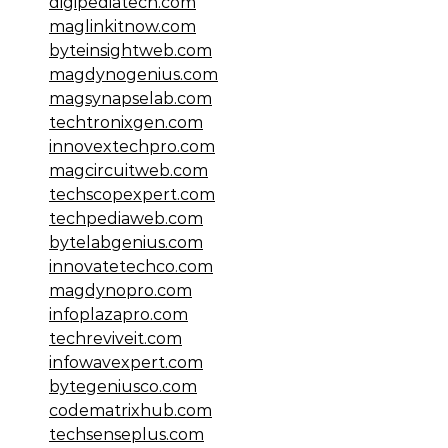
digipediatech.com
maglinkitnow.com
byteinsightweb.com
magdynogenius.com
magsynapselab.com
techtronixgen.com
innovextechpro.com
magcircuitweb.com
techscopexpert.com
techpediaweb.com
bytelabgenius.com
innovatetechco.com
magdynopro.com
infoplazapro.com
techreviveit.com
infowavexpert.com
bytegeniusco.com
codematrixhub.com
techsenseplus.com