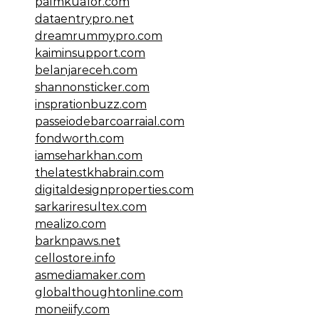
palmkuafor.com
dataentrypro.net
dreamrummypro.com
kaiminsupport.com
belanjareceh.com
shannonsticker.com
insprationbuzz.com
passeiodebarcoarraial.com
fondworth.com
iamseharkhan.com
thelatestkhabrain.com
digitaldesignproperties.com
sarkariresultex.com
mealizo.com
barknpaws.net
cellostore.info
asmediamaker.com
globalthoughtonline.com
moneiify.com