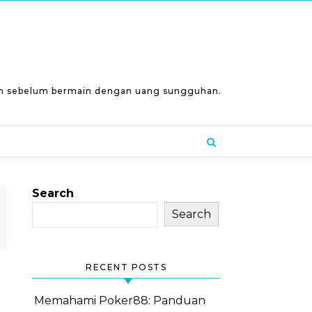
nan sebelum bermain dengan uang sungguhan.
Search
Search
RECENT POSTS
Memahami Poker88: Panduan