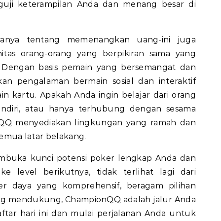
uji keterampilan Anda dan menang besar di
anya tentang memenangkan uang-ini juga
as orang-orang yang berpikiran sama yang
. Dengan basis pemain yang bersemangat dan
n pengalaman bermain sosial dan interaktif
in kartu. Apakah Anda ingin belajar dari orang
 sendiri, atau hanya terhubung dengan sesama
QQ menyediakan lingkungan yang ramah dan
 semua latar belakang.
membuka kunci potensi poker lengkap Anda dan
level berikutnya, tidak terlihat lagi dari
 daya yang komprehensif, beragam pilihan
ng mendukung, ChampionQQ adalah jalur Anda
tar hari ini dan mulai perjalanan Anda untuk