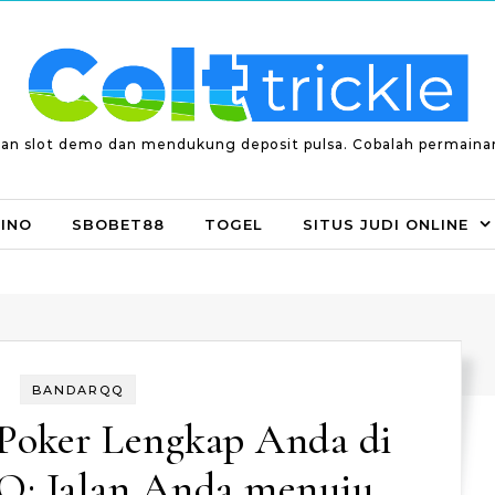
warkan slot demo dan mendukung deposit pulsa. Cobalah permai
INO
SBOBET88
TOGEL
SITUS JUDI ONLINE
BANDARQQ
 Poker Lengkap Anda di
: Jalan Anda menuju