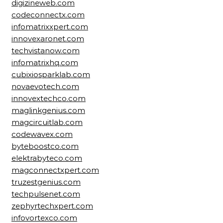
digizineweb.com
codeconnectx.com
infomatrixxpert.com
innovexaronet.com
techvistanow.com
infomatrixhq.com
cubixiosparklab.com
novaevotech.com
innovextechco.com
maglinkgenius.com
magcircuitlab.com
codewavex.com
byteboostco.com
elektrabyteco.com
magconnectxpert.com
truzestgenius.com
techpulsenet.com
zephyrtechxpert.com
infovortexco.com