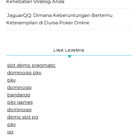
Kehebatan Strategi Anda
JaguarQQ: Dimana Keberuntungan Bertemu
Keterampilan di Dunia Poker Online
LINK LAINNYA
slot demo pragmatic
dominoqq pkv
pkv
dominoqq
bandarqq
pkv games
dominoqq
demo slot pg
pkv
qq