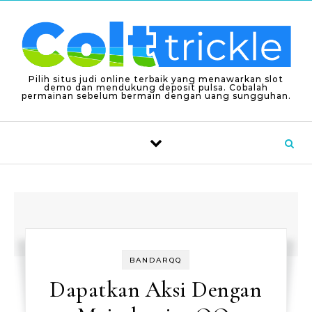
Skip to content
Pilih situs judi online terbaik yang menawarkan slot
demo dan mendukung deposit pulsa. Cobalah
permainan sebelum bermain dengan uang sungguhan.
BANDARQQ
Dapatkan Aksi Dengan