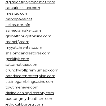
digitaldesignproperties.com
sarkariresultex.com
mealizo.com
barknpaws.net
cellostore.info
asmediamaker.com
globalthoughtonline.com
moneiify.com
myyatchrentals.com
shalomcandlestores.com
geekifyit.com
sattamatkaes.com
crunchyrollpremiumapk.com
hondacareprotectplan.com
casinogamblingcasino.com
towtimenews.com
draincleaningdirectory.com
baotangmythuathcm.com
jethukukburosu.com