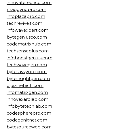
innovatetechco.com
magdynopro.com
infoplazapro.com
techreviveit.com
infowavexpert.com
bytegeniusco.com
codematrixhub.com
techsenseplus.com
infoboostgenius.com
techwavegen.com
bytesavvypro.com
byteinsightgen.com
digizinetech.com
infomatrixgen.com
innovexarolab.com
infobytetechlab.com
codespherepro.com
codegenixnet.com
bytesourceweb.com