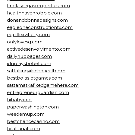
findlascegasproperties.com
healthhavenrobbie.com
donanddonnadesigns.com
eagleoneconstructiontx.com
equiflexvitality.com
onlylovesg.com
activedesenvolvimento.com
dailyhubpages.com
idnplaysbobet.com
sattakingvikidadacall.com
bestbolaslotgames.com
sattamatkafixedgamehere.com
entrepreneurguardian.com
hibaby.info
paperwashington.com
weedemup.com
bestchancecasino.com
bilalliaqat.com