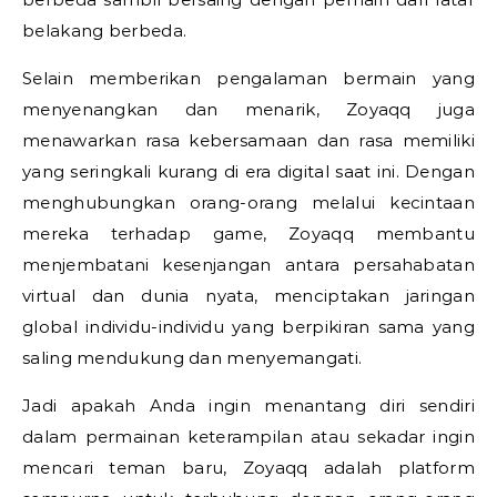
belakang berbeda.
Selain memberikan pengalaman bermain yang
menyenangkan dan menarik, Zoyaqq juga
menawarkan rasa kebersamaan dan rasa memiliki
yang seringkali kurang di era digital saat ini. Dengan
menghubungkan orang-orang melalui kecintaan
mereka terhadap game, Zoyaqq membantu
menjembatani kesenjangan antara persahabatan
virtual dan dunia nyata, menciptakan jaringan
global individu-individu yang berpikiran sama yang
saling mendukung dan menyemangati.
Jadi apakah Anda ingin menantang diri sendiri
dalam permainan keterampilan atau sekadar ingin
mencari teman baru, Zoyaqq adalah platform