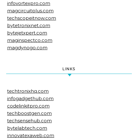
infovortexpro.com
magcircuitplus.com
techscopeitnow.com
bytetronixnet.com
bytejetxpert.com
maginspectco.com
magdynogo.com
LINKS
techtronixhq.com
infogadgethub.com
codelinkitpro.com
techboostgen.com
techsensehub.com
bytelabtech.com
innovatexaweb.com