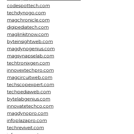
codespottech.com
techdynogo.com
magchronicle.com
digipediatech.com
maglinkitnow.com
byteinsightweb.com
magdynogenius.com
magsynapselab.com
techtronixgen.com
innovextechpro.com
magcircuitweb.com
techscopexpert.com
techpediaweb.com
bytelabgenius.com
innovatetechco.com
magdynopro.com
infoplazapro.com
techreviveit.com