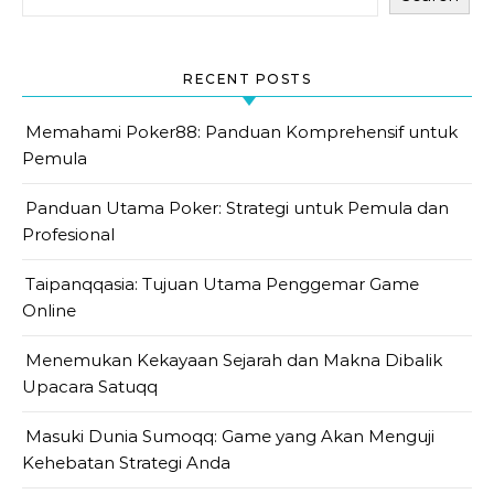
RECENT POSTS
Memahami Poker88: Panduan Komprehensif untuk
Pemula
Panduan Utama Poker: Strategi untuk Pemula dan
Profesional
Taipanqqasia: Tujuan Utama Penggemar Game
Online
Menemukan Kekayaan Sejarah dan Makna Dibalik
Upacara Satuqq
Masuki Dunia Sumoqq: Game yang Akan Menguji
Kehebatan Strategi Anda