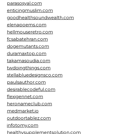
parasosyal.com
enticingmuslim.com
goodhealthsoundwealth.com
elenapoems.com
hellmouseretro.com
fcsabatehran.com
dogemutants.com
duramaxtop.com
takamasoudia.com
twdoingthings.com
stellabluedesignsco.com
paulsauthor.com
desirablecodeful.com
flexigennet.com
heronameclub.com
medmarket.io
outdoortablez.com
infotomy.com
healthysupplementsolution.com