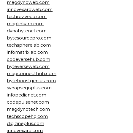
magdynoweb.com
innovexaroweb.com
techreviveco.com
maglinkaro.com
dynabytenet.com
bytesourcepro.com
techspherelab.com
infomatrixlab.com
codeversehub.com
byteverseweb.com
magconnecthub.com
byteboostgenius.com
synapsegoplus.com
infopedianet.com
codepulsenet.com
magdynotech.com
techscopehq.com
digizineplus.com
innovexaro.com