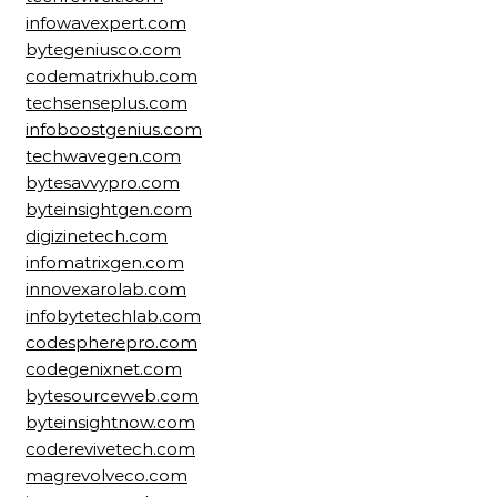
infowavexpert.com
bytegeniusco.com
codematrixhub.com
techsenseplus.com
infoboostgenius.com
techwavegen.com
bytesavvypro.com
byteinsightgen.com
digizinetech.com
infomatrixgen.com
innovexarolab.com
infobytetechlab.com
codespherepro.com
codegenixnet.com
bytesourceweb.com
byteinsightnow.com
coderevivetech.com
magrevolveco.com