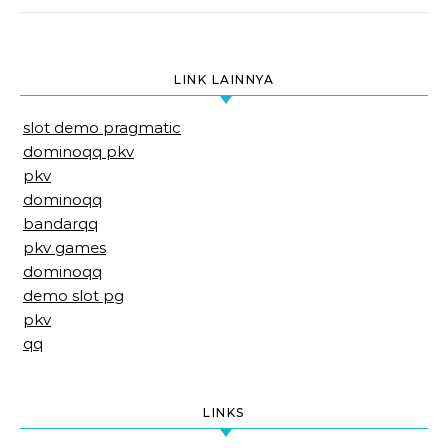
LINK LAINNYA
slot demo pragmatic
dominoqq pkv
pkv
dominoqq
bandarqq
pkv games
dominoqq
demo slot pg
pkv
qq
LINKS