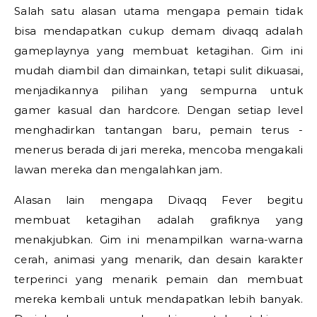
Salah satu alasan utama mengapa pemain tidak
bisa mendapatkan cukup demam divaqq adalah
gameplaynya yang membuat ketagihan. Gim ini
mudah diambil dan dimainkan, tetapi sulit dikuasai,
menjadikannya pilihan yang sempurna untuk
gamer kasual dan hardcore. Dengan setiap level
menghadirkan tantangan baru, pemain terus -
menerus berada di jari mereka, mencoba mengakali
lawan mereka dan mengalahkan jam.
Alasan lain mengapa Divaqq Fever begitu
membuat ketagihan adalah grafiknya yang
menakjubkan. Gim ini menampilkan warna-warna
cerah, animasi yang menarik, dan desain karakter
terperinci yang menarik pemain dan membuat
mereka kembali untuk mendapatkan lebih banyak.