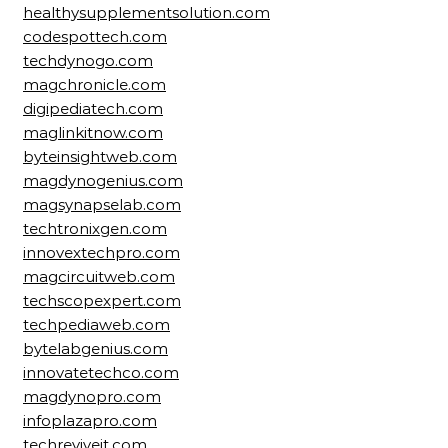
healthysupplementsolution.com
codespottech.com
techdynogo.com
magchronicle.com
digipediatech.com
maglinkitnow.com
byteinsightweb.com
magdynogenius.com
magsynapselab.com
techtronixgen.com
innovextechpro.com
magcircuitweb.com
techscopexpert.com
techpediaweb.com
bytelabgenius.com
innovatetechco.com
magdynopro.com
infoplazapro.com
techreviveit.com