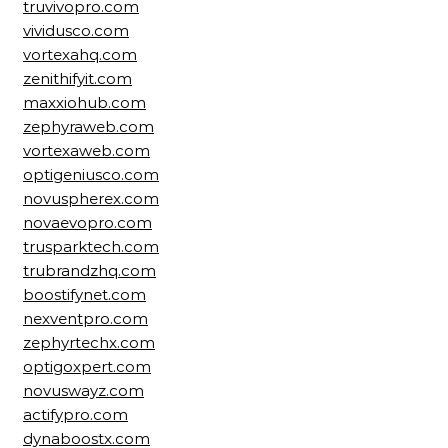
truvivopro.com
vividusco.com
vortexahq.com
zenithifyit.com
maxxiohub.com
zephyraweb.com
vortexaweb.com
optigeniusco.com
novuspherex.com
novaevopro.com
trusparktech.com
trubrandzhq.com
boostifynet.com
nexventpro.com
zephyrtechx.com
optigoxpert.com
novuswayz.com
actifypro.com
dynaboostx.com