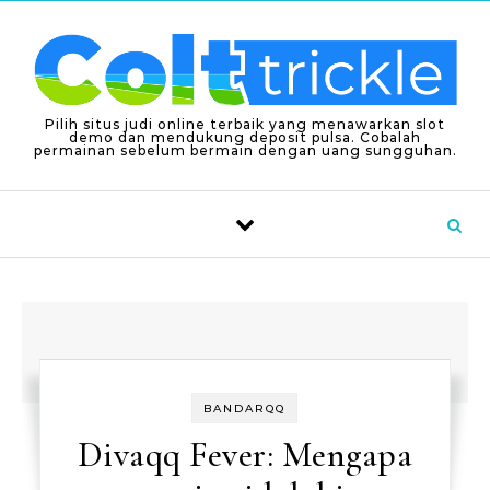
Skip to content
Pilih situs judi online terbaik yang menawarkan slot
demo dan mendukung deposit pulsa. Cobalah
permainan sebelum bermain dengan uang sungguhan.
BANDARQQ
Divaqq Fever: Mengapa