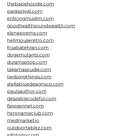
thebapehoodie.com
parasosyal.com
enticingmuslim.com
goodhealthsoundwealth.com
elenapoems.com
hellmouseretro.com
fcsabatehran.com
dogemutants.com
duramaxtop.com
takamasoudia.com
twdoingthings.com
stellabluedesignsco.com
paulsauthor.com
desirablecodeful.com
flexigennet.com
heronameclub.com
medmarket.io
outdoortablez.com
infotomy.com