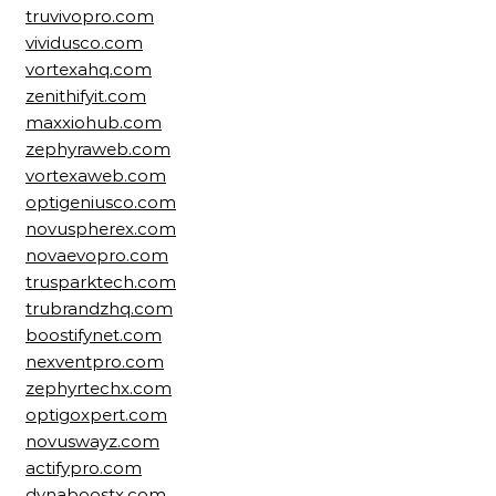
truvivopro.com
vividusco.com
vortexahq.com
zenithifyit.com
maxxiohub.com
zephyraweb.com
vortexaweb.com
optigeniusco.com
novuspherex.com
novaevopro.com
trusparktech.com
trubrandzhq.com
boostifynet.com
nexventpro.com
zephyrtechx.com
optigoxpert.com
novuswayz.com
actifypro.com
dynaboostx.com