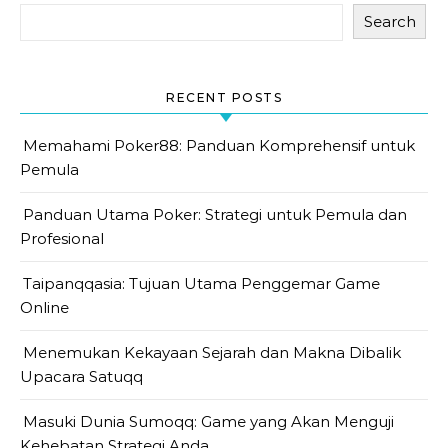
Search
RECENT POSTS
Memahami Poker88: Panduan Komprehensif untuk
Pemula
Panduan Utama Poker: Strategi untuk Pemula dan
Profesional
Taipanqqasia: Tujuan Utama Penggemar Game
Online
Menemukan Kekayaan Sejarah dan Makna Dibalik
Upacara Satuqq
Masuki Dunia Sumoqq: Game yang Akan Menguji
Kehebatan Strategi Anda