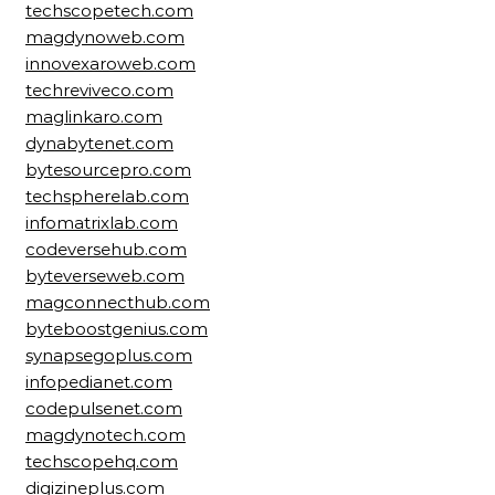
techscopetech.com
magdynoweb.com
innovexaroweb.com
techreviveco.com
maglinkaro.com
dynabytenet.com
bytesourcepro.com
techspherelab.com
infomatrixlab.com
codeversehub.com
byteverseweb.com
magconnecthub.com
byteboostgenius.com
synapsegoplus.com
infopedianet.com
codepulsenet.com
magdynotech.com
techscopehq.com
digizineplus.com