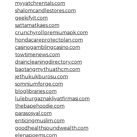
myyatchrentals.com
shalomcandlestores.com
geekifyit.com
sattamatkaes.com
crunchyrollpremiumapk.com
hondacareprotectplan.com
casinogamblingcasino.com
towtimenews.com
draincleaningdirectory.com
baotangmythuathcm.com
jethukukburosu.com
somniumforge.com
bloglibraries.com
luleburgaznakliyatfirmasi.com
thebapehoodie.com
parasosyal.com
enticingmuslim.com
goodhealthsoundwealth.com
elenapoems.com