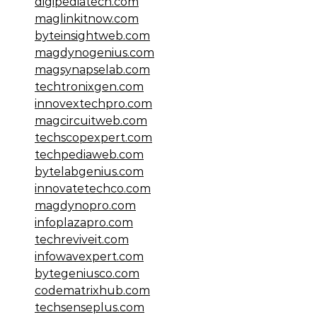
digipediatech.com
maglinkitnow.com
byteinsightweb.com
magdynogenius.com
magsynapselab.com
techtronixgen.com
innovextechpro.com
magcircuitweb.com
techscopexpert.com
techpediaweb.com
bytelabgenius.com
innovatetechco.com
magdynopro.com
infoplazapro.com
techreviveit.com
infowavexpert.com
bytegeniusco.com
codematrixhub.com
techsenseplus.com