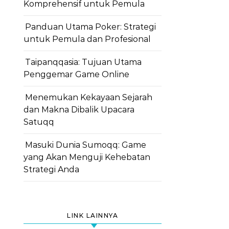
Komprehensif untuk Pemula
Panduan Utama Poker: Strategi
untuk Pemula dan Profesional
Taipanqqasia: Tujuan Utama
Penggemar Game Online
Menemukan Kekayaan Sejarah
dan Makna Dibalik Upacara
Satuqq
Masuki Dunia Sumoqq: Game
yang Akan Menguji Kehebatan
Strategi Anda
LINK LAINNYA