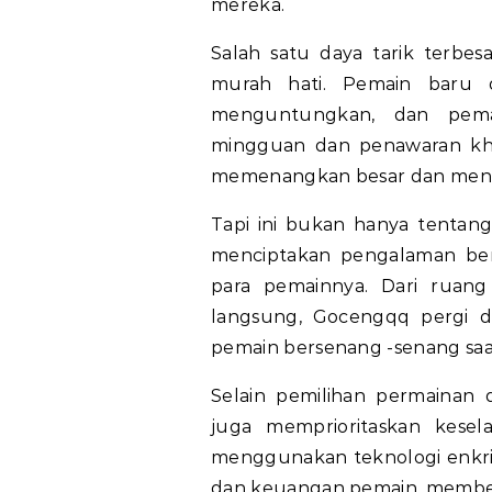
mereka.
Salah satu daya tarik terbe
murah hati. Pemain baru 
menguntungkan, dan pema
mingguan dan penawaran khus
memenangkan besar dan meni
Tapi ini bukan hanya tentan
menciptakan pengalaman be
para pemainnya. Dari ruang 
langsung, Gocengqq pergi d
pemain bersenang -senang saa
Selain pemilihan permaina
juga memprioritaskan kese
menggunakan teknologi enkrip
dan keuangan pemain, memberi