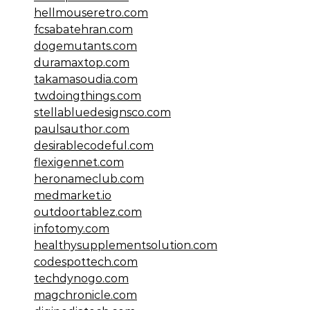
hellmouseretro.com
fcsabatehran.com
dogemutants.com
duramaxtop.com
takamasoudia.com
twdoingthings.com
stellabluedesignsco.com
paulsauthor.com
desirablecodeful.com
flexigennet.com
heronameclub.com
medmarket.io
outdoortablez.com
infotomy.com
healthysupplementsolution.com
codespottech.com
techdynogo.com
magchronicle.com