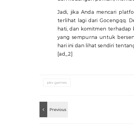
Jadi, jika Anda mencari platf
terlihat lagi dari Gocengqq.
hati, dan komitmen terhadap
yang sempurna untuk bersena
hari ini dan lihat sendiri tent
[ad_2]
pkv games