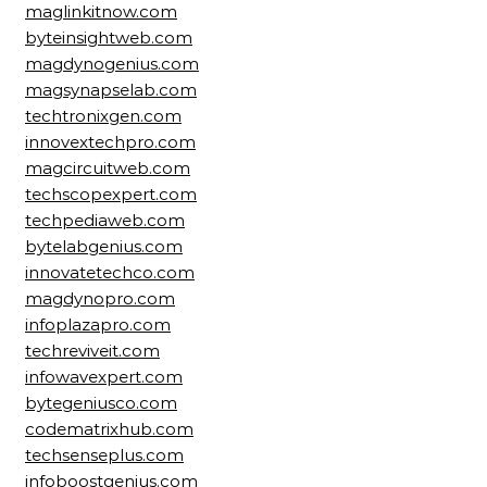
maglinkitnow.com
byteinsightweb.com
magdynogenius.com
magsynapselab.com
techtronixgen.com
innovextechpro.com
magcircuitweb.com
techscopexpert.com
techpediaweb.com
bytelabgenius.com
innovatetechco.com
magdynopro.com
infoplazapro.com
techreviveit.com
infowavexpert.com
bytegeniusco.com
codematrixhub.com
techsenseplus.com
infoboostgenius.com