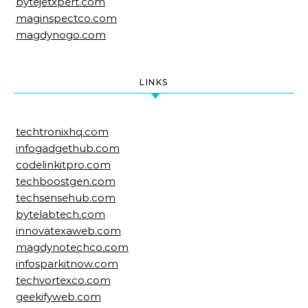
bytejetxpert.com
maginspectco.com
magdynogo.com
LINKS
techtronixhq.com
infogadgethub.com
codelinkitpro.com
techboostgen.com
techsensehub.com
bytelabtech.com
innovatexaweb.com
magdynotechco.com
infosparkitnow.com
techvortexco.com
geekifyweb.com