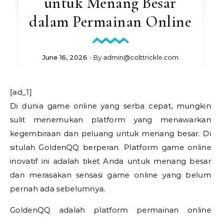
untuk Menang Besar
dalam Permainan Online
June 16, 2026
- By
admin@colttrickle.com
[ad_1]
Di dunia game online yang serba cepat, mungkin
sulit menemukan platform yang menawarkan
kegembiraan dan peluang untuk menang besar. Di
situlah GoldenQQ berperan. Platform game online
inovatif ini adalah tiket Anda untuk menang besar
dan merasakan sensasi game online yang belum
pernah ada sebelumnya.
GoldenQQ adalah platform permainan online