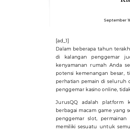
September 1
[ad_1]
Dalam beberapa tahun terakhir
di kalangan penggemar ju
kenyamanan rumah Anda send
potensi kemenangan besar, t
perhatian pemain di seluruh d
penggemar kasino online, tidak
JurusQQ adalah platform 
berbagai macam game yang se
penggemar slot, permainan
memiliki sesuatu untuk semu