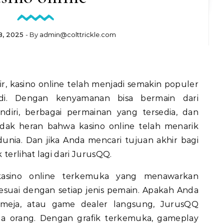
8, 2025
- By
admin@colttrickle.com
, kasino online telah menjadi semakin populer
di. Dengan kenyamanan bisa bermain dari
iri, berbagai permainan yang tersedia, dan
idak heran bahwa kasino online telah menarik
unia. Dan jika Anda mencari tujuan akhir bagi
 terlihat lagi dari JurusQQ.
kasino online terkemuka yang menawarkan
suai dengan setiap jenis pemain. Apakah Anda
 meja, atau game dealer langsung, JurusQQ
a orang. Dengan grafik terkemuka, gameplay