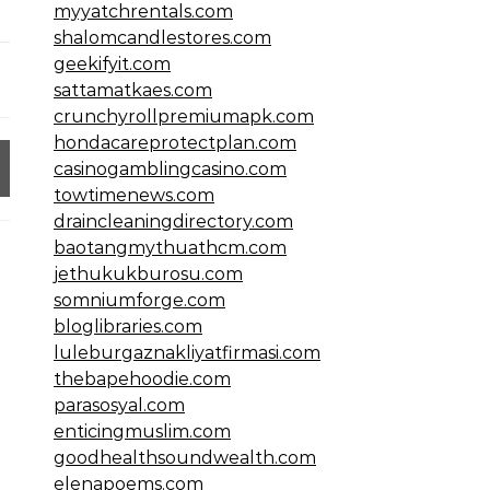
myyatchrentals.com
shalomcandlestores.com
geekifyit.com
sattamatkaes.com
crunchyrollpremiumapk.com
hondacareprotectplan.com
casinogamblingcasino.com
towtimenews.com
draincleaningdirectory.com
baotangmythuathcm.com
jethukukburosu.com
somniumforge.com
bloglibraries.com
luleburgaznakliyatfirmasi.com
thebapehoodie.com
parasosyal.com
enticingmuslim.com
goodhealthsoundwealth.com
elenapoems.com