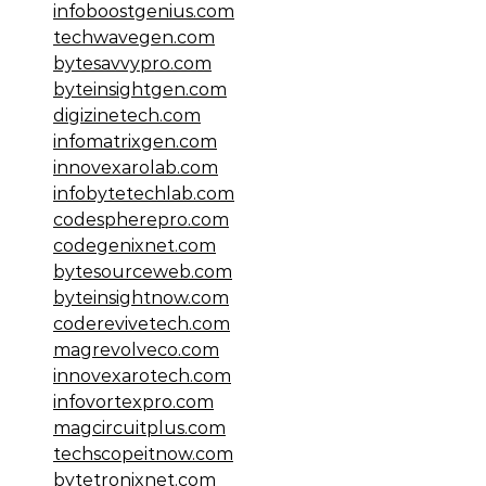
infoboostgenius.com
techwavegen.com
bytesavvypro.com
byteinsightgen.com
digizinetech.com
infomatrixgen.com
innovexarolab.com
infobytetechlab.com
codespherepro.com
codegenixnet.com
bytesourceweb.com
byteinsightnow.com
coderevivetech.com
magrevolveco.com
innovexarotech.com
infovortexpro.com
magcircuitplus.com
techscopeitnow.com
bytetronixnet.com