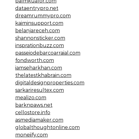
palmkuafor.com
dataentrypro.net
dreamrummypro.com
kaiminsupport.com
belanjareceh.com
shannonsticker.com
insprationbuzz.com
passeiodebarcoarraial.com
fondworth.com
iamseharkhan.com
thelatestkhabrain.com
digitaldesignproperties.com
sarkariresultex.com
mealizo.com
barknpaws.net
cellostore.info
asmediamaker.com
globalthoughtonline.com
moneiify.com