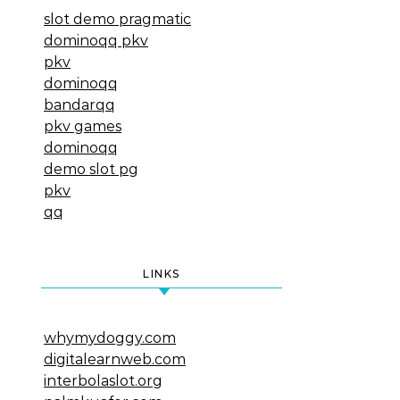
slot demo pragmatic
dominoqq pkv
pkv
dominoqq
bandarqq
pkv games
dominoqq
demo slot pg
pkv
qq
LINKS
whymydoggy.com
digitalearnweb.com
interbolaslot.org