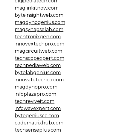
digipediatech.com
maglinkitnow.com
byteinsightweb.com
magdynogenius.com
magsynapselab.com
techtronixgen.com
innovextechpro.com
magcircuitweb.com
techscopexpert.com
techpediaweb.com
bytelabgenius.com
innovatetechco.com
magdynopro.com
infoplazapro.com
techreviveit.com
infowavexpert.com
bytegeniusco.com
codematrixhub.com
techsenseplus.com