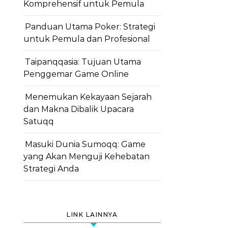
Komprehensif untuk Pemula
Panduan Utama Poker: Strategi
untuk Pemula dan Profesional
Taipanqqasia: Tujuan Utama
Penggemar Game Online
Menemukan Kekayaan Sejarah
dan Makna Dibalik Upacara
Satuqq
Masuki Dunia Sumoqq: Game
yang Akan Menguji Kehebatan
Strategi Anda
LINK LAINNYA