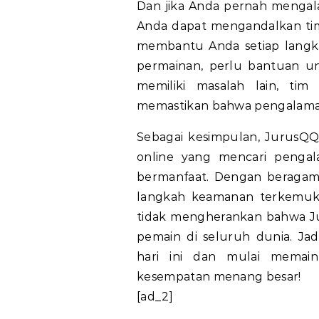
Dan jika Anda pernah mengal
Anda dapat mengandalkan t
membantu Anda setiap langka
permainan, perlu bantuan un
memiliki masalah lain, ti
memastikan bahwa pengalama
Sebagai kesimpulan, JurusQQ
online yang mencari penga
bermanfaat. Dengan beragam 
langkah keamanan terkemuka
tidak mengherankan bahwa Ju
pemain di seluruh dunia. J
hari ini dan mulai memain
kesempatan menang besar!
[ad_2]