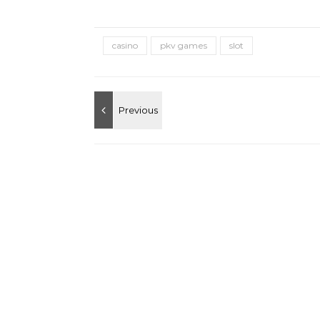
casino
pkv games
slot