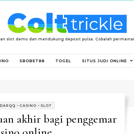
warkan slot demo dan mendukung deposit pulsa. Cobalah permai
INO
SBOBET88
TOGEL
SITUS JUDI ONLINE
-
-
DARQQ
CASINO
SLOT
n akhir bagi penggemar
sino online