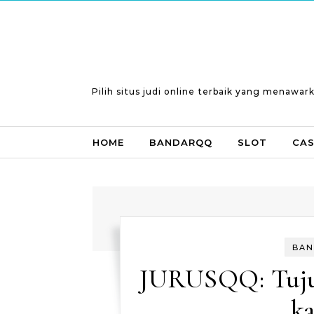
Skip to content
Pilih situs judi online terbaik yang mena
HOME
BANDARQQ
SLOT
CAS
BAN
JURUSQQ: Tujua
ka