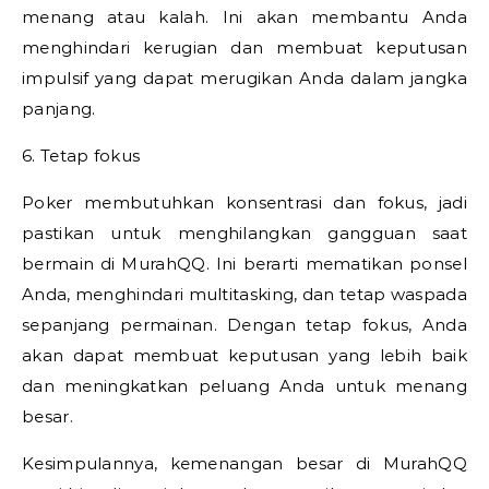
menang atau kalah. Ini akan membantu Anda
menghindari kerugian dan membuat keputusan
impulsif yang dapat merugikan Anda dalam jangka
panjang.
6. Tetap fokus
Poker membutuhkan konsentrasi dan fokus, jadi
pastikan untuk menghilangkan gangguan saat
bermain di MurahQQ. Ini berarti mematikan ponsel
Anda, menghindari multitasking, dan tetap waspada
sepanjang permainan. Dengan tetap fokus, Anda
akan dapat membuat keputusan yang lebih baik
dan meningkatkan peluang Anda untuk menang
besar.
Kesimpulannya, kemenangan besar di MurahQQ