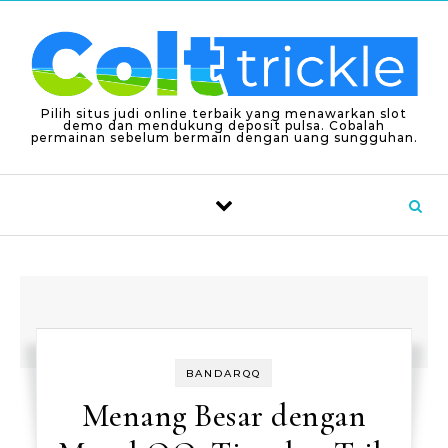
Skip to content
Pilih situs judi online terbaik yang menawarkan slot
demo dan mendukung deposit pulsa. Cobalah
permainan sebelum bermain dengan uang sungguhan.
BANDARQQ
Menang Besar dengan