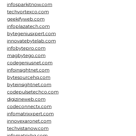
infosparkitnow.com
techvortexco.com
geekifyweb.com
infoplazatech.com
bytegeniusxpert.com
innovatebytelab.com
infobytepro.com
magbytego.com
codegeniusnet.com
infoinsightnet.com
bytesourcehq.com
byteinsightnet.com
codepulsetechco.com
digizineweb.com
codeconnectx.com
infomatrixxpert.com
innovexaronet.com
techvistanow.com
infomatrixhq.com