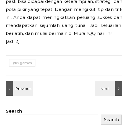
pasti bisa dicapai dengan keterampilan, strategi, dan
pola pikir yang tepat. Dengan mengikuti tip dan trik
ini, Anda dapat meningkatkan peluang sukses dan
mendapatkan sejumlah uang tunai. Jadi keluarlah,
berlatih, dan mulai bermain di MurahQQ hari ini!
[ad_2]
pkv games
Search
Search