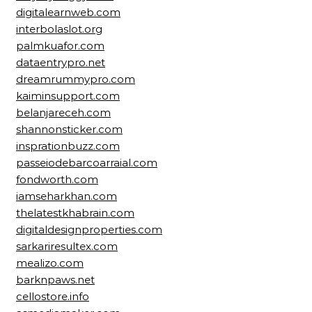
digitalearnweb.com
interbolaslot.org
palmkuafor.com
dataentrypro.net
dreamrummypro.com
kaiminsupport.com
belanjareceh.com
shannonsticker.com
insprationbuzz.com
passeiodebarcoarraial.com
fondworth.com
iamseharkhan.com
thelatestkhabrain.com
digitaldesignproperties.com
sarkariresultex.com
mealizo.com
barknpaws.net
cellostore.info