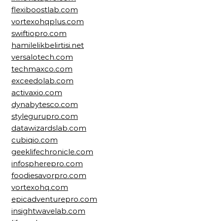
flexiboostlab.com
vortexohqplus.com
swiftiopro.com
hamilelikbelirtisi.net
versalotech.com
techmaxco.com
exceedolab.com
activaxio.com
dynabytesco.com
stylegurupro.com
datawizardslab.com
cubiqio.com
geeklifechronicle.com
infospherepro.com
foodiesavorpro.com
vortexohq.com
epicadventurepro.com
insightwavelab.com