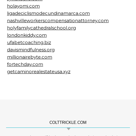
holayomi.com
ligadeciclismodecundinamarca.com
nashvilleworkerscompensationattorney.com
holyfamilycathedralschool.org
londonkiddy.com
ufabetcoaching.biz
davismindfulness.org
millionairebyte.com
fortechday.com
getcaminorealestateusa.xyz
COLTTRICKLE.COM