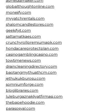
asmediamaker.com
globalthoughtonline.com
moneiify.com
myyatchrentals.com
shalomcandlestores.com
geekifyit.com
sattamatkaes.com
crunchyrollpremiumapk.com
hondacareprotectplan.com
casinogamblingcasino.com
towtimenews.com
draincleaningdirectory.com
baotangmythuathcm.com
jethukukburosu.com
somniumforge.com
bloglibraries.com
luleburgaznakliyatfirmasi.com
thebapehoodie.com
parasosyal.com