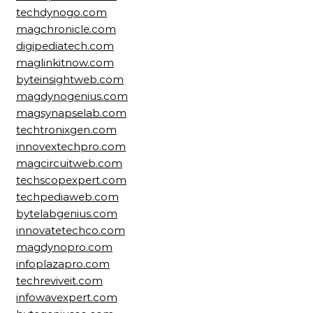
techdynogo.com
magchronicle.com
digipediatech.com
maglinkitnow.com
byteinsightweb.com
magdynogenius.com
magsynapselab.com
techtronixgen.com
innovextechpro.com
magcircuitweb.com
techscopexpert.com
techpediaweb.com
bytelabgenius.com
innovatetechco.com
magdynopro.com
infoplazapro.com
techreviveit.com
infowavexpert.com