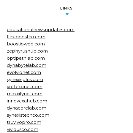
LINKS
educationalnewsupdates.com
flexiboostco.com
boostioweb.com
zephyrushub.com
optipathlab.com
dynabytelab.com
evolvionet.com
synexisplus.com
vortexonet.com
maxxifynet.com
innovexahub.com
dynacorelab.com
synexistechco.com
truvivopro.com
vividusco.com