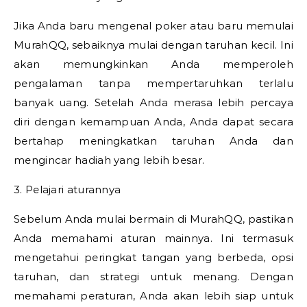
Jika Anda baru mengenal poker atau baru memulai
MurahQQ, sebaiknya mulai dengan taruhan kecil. Ini
akan memungkinkan Anda memperoleh
pengalaman tanpa mempertaruhkan terlalu
banyak uang. Setelah Anda merasa lebih percaya
diri dengan kemampuan Anda, Anda dapat secara
bertahap meningkatkan taruhan Anda dan
mengincar hadiah yang lebih besar.
3. Pelajari aturannya
Sebelum Anda mulai bermain di MurahQQ, pastikan
Anda memahami aturan mainnya. Ini termasuk
mengetahui peringkat tangan yang berbeda, opsi
taruhan, dan strategi untuk menang. Dengan
memahami peraturan, Anda akan lebih siap untuk