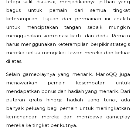
tetapi sulit dikuasai, menjadikannya pilihan yang
bagus untuk pemain dari semua tingkat
keterampilan. Tujuan dari permainan ini adalah
untuk menciptakan tangan sebaik mungkin
menggunakan kombinasi kartu dan dadu. Pemain
harus menggunakan keterampilan berpikir strategis
mereka untuk mengakali lawan mereka dan keluar
di atas.
Selain gameplaynya yang menarik, MarioQQ juga
menawarkan pemain kesempatan untuk
mendapatkan bonus dan hadiah yang menarik. Dari
putaran gratis hingga hadiah uang tunai, ada
banyak peluang bagi pemain untuk meningkatkan
kemenangan mereka dan membawa gameplay
mereka ke tingkat berikutnya.