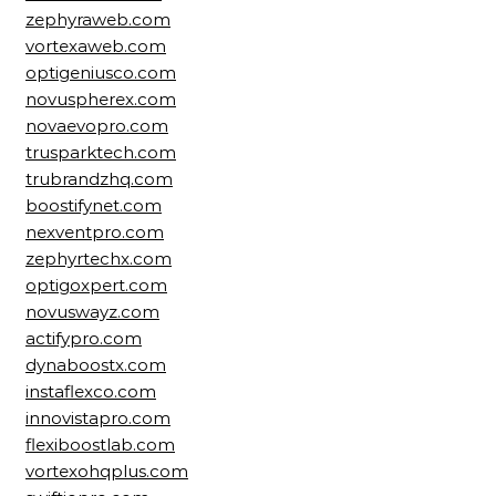
zephyraweb.com
vortexaweb.com
optigeniusco.com
novuspherex.com
novaevopro.com
trusparktech.com
trubrandzhq.com
boostifynet.com
nexventpro.com
zephyrtechx.com
optigoxpert.com
novuswayz.com
actifypro.com
dynaboostx.com
instaflexco.com
innovistapro.com
flexiboostlab.com
vortexohqplus.com