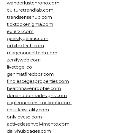
wanderlustchrono.com
culturetrendlab.com
trendsensehub.com
ticktockenigma.com
eulerxr.com
geekifygenius.com
orbitextech.com
magconnecttech.com
zenifyweb.com
livetogel.co
genmatfiredoor.com
findlascegasproperties.com
healthhavenrobbie.com
donanddonnadesigns.com
eagleoneconstructiontx.com
equiflexvitality.com
onlylovesg.com
activedesenvolvimento.com
dailyhubpages.com