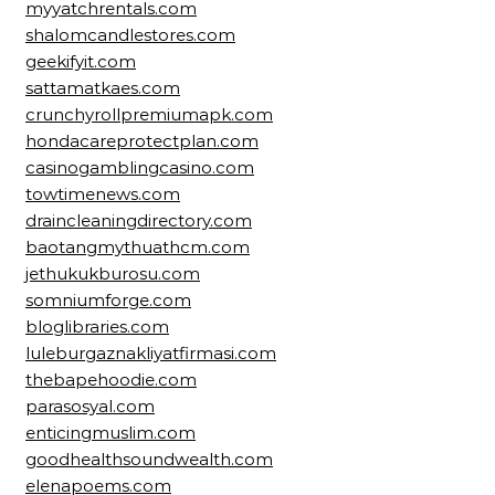
myyatchrentals.com
shalomcandlestores.com
geekifyit.com
sattamatkaes.com
crunchyrollpremiumapk.com
hondacareprotectplan.com
casinogamblingcasino.com
towtimenews.com
draincleaningdirectory.com
baotangmythuathcm.com
jethukukburosu.com
somniumforge.com
bloglibraries.com
luleburgaznakliyatfirmasi.com
thebapehoodie.com
parasosyal.com
enticingmuslim.com
goodhealthsoundwealth.com
elenapoems.com