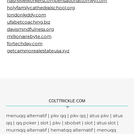
nashvilleworkerscompensationattorney.com
holyfamilycathedralschool.org
londonkiddy.com
ufabetcoaching.biz
davismindfulness.org
millionairebyte.com
fortechday.com
getcaminorealestateusa.xyz
COLTTRICKLE.COM
menuqq alternatif
|
pkv qq
|
pkv qq
|
situs pkv
|
situs
qq
|
qq poker
|
slot
|
pkv
|
sbobet
|
slot
|
situs slot
|
murniqq alternatif
|
hematqq alternatif
|
menuqq