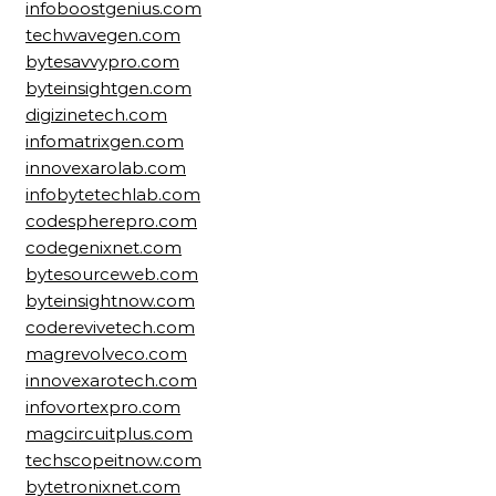
infoboostgenius.com
techwavegen.com
bytesavvypro.com
byteinsightgen.com
digizinetech.com
infomatrixgen.com
innovexarolab.com
infobytetechlab.com
codespherepro.com
codegenixnet.com
bytesourceweb.com
byteinsightnow.com
coderevivetech.com
magrevolveco.com
innovexarotech.com
infovortexpro.com
magcircuitplus.com
techscopeitnow.com
bytetronixnet.com