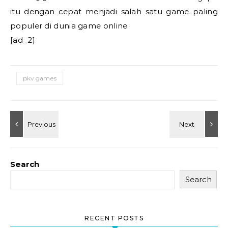
itu dengan cepat menjadi salah satu game paling
populer di dunia game online.
[ad_2]
pkv games
Search
Search
RECENT POSTS