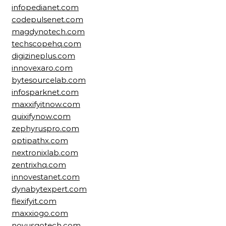
infopedianet.com
codepulsenet.com
magdynotech.com
techscopehq.com
digizineplus.com
innovexaro.com
bytesourcelab.com
infosparknet.com
maxxifyitnow.com
quixifynow.com
zephyruspro.com
optipathx.com
nextronixlab.com
zentrixhq.com
innovestanet.com
dynabytexpert.com
flexifyit.com
maxxiogo.com
novusgotech.com