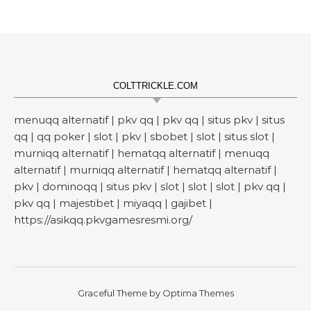
COLTTRICKLE.COM
menuqq alternatif
|
pkv qq
|
pkv qq
|
situs pkv
|
situs
qq
|
qq poker
|
slot
|
pkv
|
sbobet
|
slot
|
situs slot
|
murniqq alternatif
|
hematqq alternatif
|
menuqq
alternatif
|
murniqq alternatif
|
hematqq alternatif
|
pkv
|
dominoqq
|
situs pkv
|
slot
|
slot
|
slot
|
pkv qq
|
pkv qq
|
majestibet
|
miyaqq
|
gajibet
|
https://asikqq.pkvgamesresmi.org/
Graceful Theme by
Optima Themes