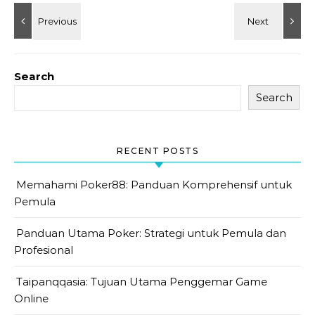
Search
Search
RECENT POSTS
Memahami Poker88: Panduan Komprehensif untuk
Pemula
Panduan Utama Poker: Strategi untuk Pemula dan
Profesional
Taipanqqasia: Tujuan Utama Penggemar Game
Online