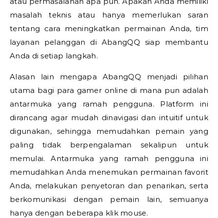
atau permasalahan apa pun. Apakah Anda memiliki
masalah teknis atau hanya memerlukan saran
tentang cara meningkatkan permainan Anda, tim
layanan pelanggan di AbangQQ siap membantu
Anda di setiap langkah.
Alasan lain mengapa AbangQQ menjadi pilihan
utama bagi para gamer online di mana pun adalah
antarmuka yang ramah pengguna. Platform ini
dirancang agar mudah dinavigasi dan intuitif untuk
digunakan, sehingga memudahkan pemain yang
paling tidak berpengalaman sekalipun untuk
memulai. Antarmuka yang ramah pengguna ini
memudahkan Anda menemukan permainan favorit
Anda, melakukan penyetoran dan penarikan, serta
berkomunikasi dengan pemain lain, semuanya
hanya dengan beberapa klik mouse.