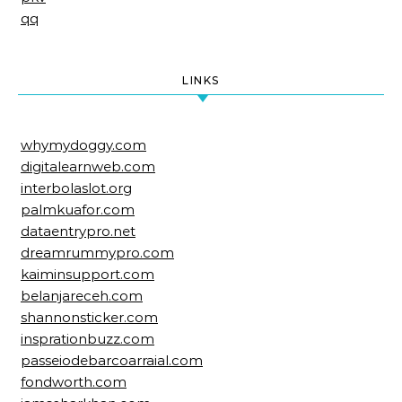
qq
LINKS
whymydoggy.com
digitalearnweb.com
interbolaslot.org
palmkuafor.com
dataentrypro.net
dreamrummypro.com
kaiminsupport.com
belanjareceh.com
shannonsticker.com
insprationbuzz.com
passeiodebarcoarraial.com
fondworth.com