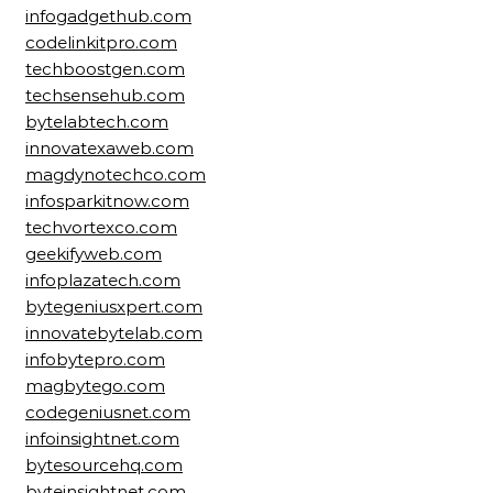
infogadgethub.com
codelinkitpro.com
techboostgen.com
techsensehub.com
bytelabtech.com
innovatexaweb.com
magdynotechco.com
infosparkitnow.com
techvortexco.com
geekifyweb.com
infoplazatech.com
bytegeniusxpert.com
innovatebytelab.com
infobytepro.com
magbytego.com
codegeniusnet.com
infoinsightnet.com
bytesourcehq.com
byteinsightnet.com