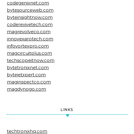
codegenixnet.com
bytesourceweb.com
byteinsightnow.com
coderevivetech.com
magrevolveco.com
innovexarotech.com
infovortexpro.com
magcircuitplus.com
techscopeitnow.com
bytetronixnet.com
bytejetxpert.com
maginspectco.com
magdynogo.com
LINKS
techtronixhq.com