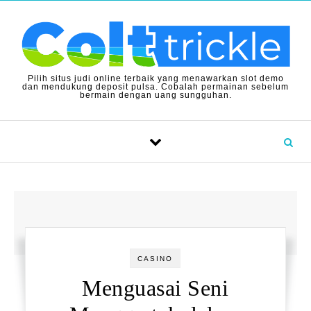
Skip to content
Pilih situs judi online terbaik yang menawarkan slot demo
dan mendukung deposit pulsa. Cobalah permainan sebelum
bermain dengan uang sungguhan.
CASINO
Menguasai Seni