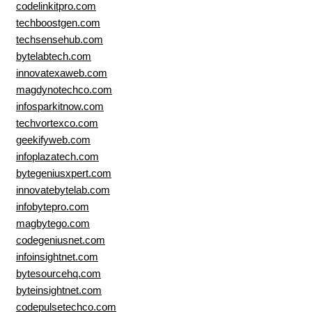
codelinkitpro.com
techboostgen.com
techsensehub.com
bytelabtech.com
innovatexaweb.com
magdynotechco.com
infosparkitnow.com
techvortexco.com
geekifyweb.com
infoplazatech.com
bytegeniusxpert.com
innovatebytelab.com
infobytepro.com
magbytego.com
codegeniusnet.com
infoinsightnet.com
bytesourcehq.com
byteinsightnet.com
codepulsetechco.com