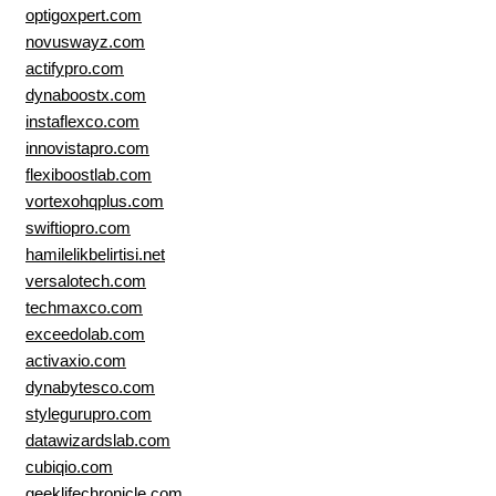
optigoxpert.com
novuswayz.com
actifypro.com
dynaboostx.com
instaflexco.com
innovistapro.com
flexiboostlab.com
vortexohqplus.com
swiftiopro.com
hamilelikbelirtisi.net
versalotech.com
techmaxco.com
exceedolab.com
activaxio.com
dynabytesco.com
stylegurupro.com
datawizardslab.com
cubiqio.com
geeklifechronicle.com