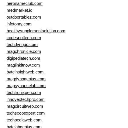
heronameclub.com
medmarket.io
outdoortablez.com
infotomy.com
healthysupplementsolution.com
codespottech.com
techdynogo.com
magchronicle.com
digipediatech.com
maglinkitnow.com
byteinsightweb.com
magdynogenius.com
magsynapselab.com
techtronixgen.com
innovextechpro.com
magcircuitweb.com
techscopexpert.com
techpediaweb.com
bytelabgenius.com