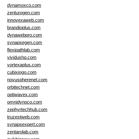
dynamoxco.com
zenturogen.com
innovexaweb.com
brandioplus.com
dynawebpro.com
synapsegen.com
flexipathlab.com
vividushq.com
vortexaplus.com
cubixiogo.com
novuspherenet.com
orbitechnet.com
optiwavex.com
omnidynoco.com
zephyrtechhub.com
truzestweb.com
synapsexpert.com
zentarolab.com