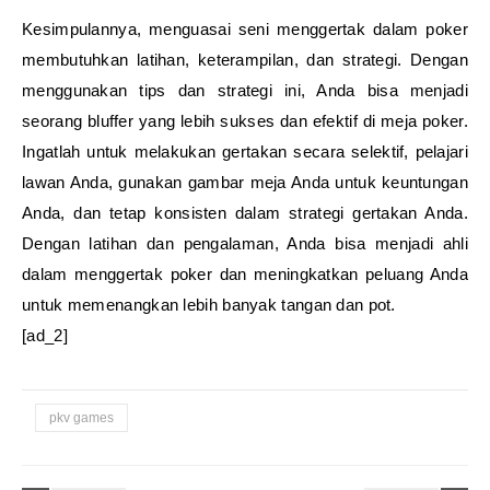
Kesimpulannya, menguasai seni menggertak dalam poker
membutuhkan latihan, keterampilan, dan strategi. Dengan
menggunakan tips dan strategi ini, Anda bisa menjadi
seorang bluffer yang lebih sukses dan efektif di meja poker.
Ingatlah untuk melakukan gertakan secara selektif, pelajari
lawan Anda, gunakan gambar meja Anda untuk keuntungan
Anda, dan tetap konsisten dalam strategi gertakan Anda.
Dengan latihan dan pengalaman, Anda bisa menjadi ahli
dalam menggertak poker dan meningkatkan peluang Anda
untuk memenangkan lebih banyak tangan dan pot.
[ad_2]
pkv games