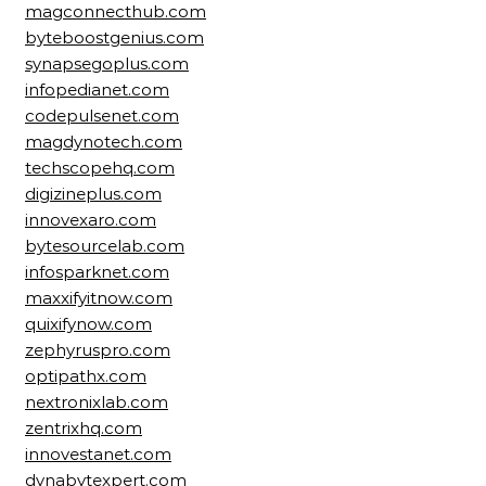
magconnecthub.com
byteboostgenius.com
synapsegoplus.com
infopedianet.com
codepulsenet.com
magdynotech.com
techscopehq.com
digizineplus.com
innovexaro.com
bytesourcelab.com
infosparknet.com
maxxifyitnow.com
quixifynow.com
zephyruspro.com
optipathx.com
nextronixlab.com
zentrixhq.com
innovestanet.com
dynabytexpert.com