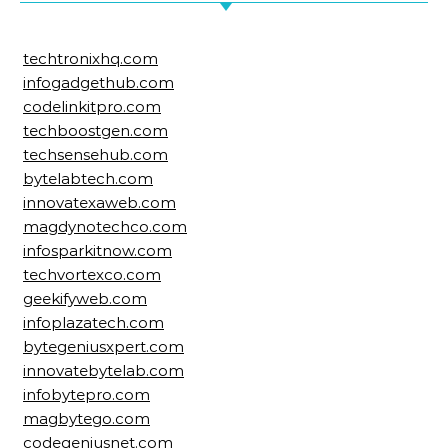
techtronixhq.com
infogadgethub.com
codelinkitpro.com
techboostgen.com
techsensehub.com
bytelabtech.com
innovatexaweb.com
magdynotechco.com
infosparkitnow.com
techvortexco.com
geekifyweb.com
infoplazatech.com
bytegeniusxpert.com
innovatebytelab.com
infobytepro.com
magbytego.com
codegeniusnet.com