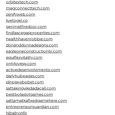
orbitextech.com
magconnecttech.com
zenifyweb.com
livetogel.co
genmatfiredoor.com
findlascegasproperties.com
healthhavenrobbie.com
donanddonnadesigns.com
eagleoneconstructiontx.com
equiflexvitality.com
onlylovesg.com
activedesenvolvimento.com
dailyhubpages.com
idnplaysbobet.com
sattakingvikidadacall.com
bestbolaslotgames.com
sattamatkafixedgamehere.com
entrepreneurguardian.com
hibaby.info