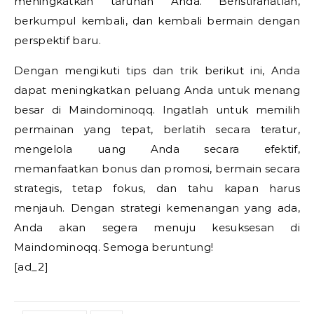
meningkatkan taruhan Anda. Beristirahatlah,
berkumpul kembali, dan kembali bermain dengan
perspektif baru.
Dengan mengikuti tips dan trik berikut ini, Anda
dapat meningkatkan peluang Anda untuk menang
besar di Maindominoqq. Ingatlah untuk memilih
permainan yang tepat, berlatih secara teratur,
mengelola uang Anda secara efektif,
memanfaatkan bonus dan promosi, bermain secara
strategis, tetap fokus, dan tahu kapan harus
menjauh. Dengan strategi kemenangan yang ada,
Anda akan segera menuju kesuksesan di
Maindominoqq. Semoga beruntung!
[ad_2]