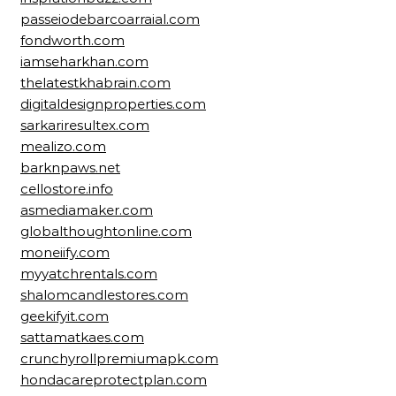
passeiodebarcoarraial.com
fondworth.com
iamseharkhan.com
thelatestkhabrain.com
digitaldesignproperties.com
sarkariresultex.com
mealizo.com
barknpaws.net
cellostore.info
asmediamaker.com
globalthoughtonline.com
moneiify.com
myyatchrentals.com
shalomcandlestores.com
geekifyit.com
sattamatkaes.com
crunchyrollpremiumapk.com
hondacareprotectplan.com