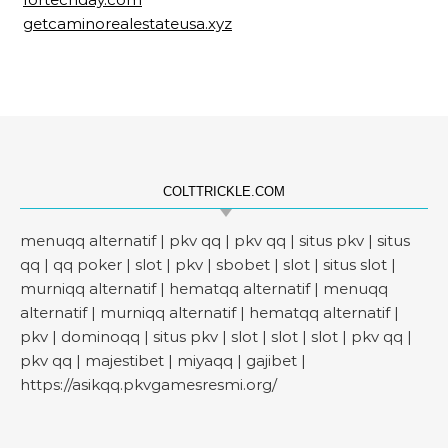
getcaminorealestateusa.xyz
COLTTRICKLE.COM
menuqq alternatif
|
pkv qq
|
pkv qq
|
situs pkv
|
situs
qq
|
qq poker
|
slot
|
pkv
|
sbobet
|
slot
|
situs slot
|
murniqq alternatif
|
hematqq alternatif
|
menuqq
alternatif
|
murniqq alternatif
|
hematqq alternatif
|
pkv
|
dominoqq
|
situs pkv
|
slot
|
slot
|
slot
|
pkv qq
|
pkv qq
|
majestibet
|
miyaqq
|
gajibet
|
https://asikqq.pkvgamesresmi.org/