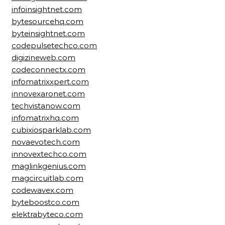
infoinsightnet.com
bytesourcehq.com
byteinsightnet.com
codepulsetechco.com
digizineweb.com
codeconnectx.com
infomatrixxpert.com
innovexaronet.com
techvistanow.com
infomatrixhq.com
cubixiosparklab.com
novaevotech.com
innovextechco.com
maglinkgenius.com
magcircuitlab.com
codewavex.com
byteboostco.com
elektrabyteco.com