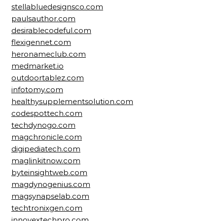
stellabluedesignsco.com
paulsauthor.com
desirablecodeful.com
flexigennet.com
heronameclub.com
medmarket.io
outdoortablez.com
infotomy.com
healthysupplementsolution.com
codespottech.com
techdynogo.com
magchronicle.com
digipediatech.com
maglinkitnow.com
byteinsightweb.com
magdynogenius.com
magsynapselab.com
techtronixgen.com
innovextechpro.com