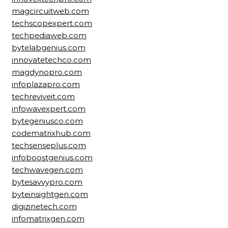
magcircuitweb.com
techscopexpert.com
techpediaweb.com
bytelabgenius.com
innovatetechco.com
magdynopro.com
infoplazapro.com
techreviveit.com
infowavexpert.com
bytegeniusco.com
codematrixhub.com
techsenseplus.com
infoboostgenius.com
techwavegen.com
bytesavvypro.com
byteinsightgen.com
digizinetech.com
infomatrixgen.com