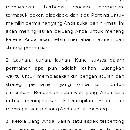
menawarkan berbagai macam permainan,
termasuk poker, blackjack, dan slot. Penting untuk
memilih permainan yang Anda sukai dan nikmati. Ini
akan meningkatkan peluang Anda untuk menang
karena Anda akan lebih memahami aturan dan
strategi permainan.
2. Latihan, latihan, latihan: Kunci sukses dalam
permainan apa pun adalah latihan. Luangkan
waktu untuk membiasakan diri dengan aturan dan
strategi permainan yang Anda pilih untuk
dimainkan. Berlatihlah sebanyak yang Anda bisa
untuk meningkatkan keterampilan Anda dan
meningkatkan peluang Anda untuk menang.
3. Kelola uang Anda: Salah satu aspek terpenting
dari perjudian yang sukses adalah mengelola uang