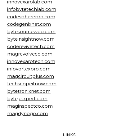
innovexarolab.com
infobytetechlab.com
codespherepro.com
codegenixnet.com
bytesourceweb.com
byteinsightnow.com
coderevivetech.com
magrevolveco.com
innovexarotech.com
infovortexpro.com
magcircuitplus.com
techscopeitnow.com
bytetronixnet.com
bytejetxpert.com
maginspectco.com
magdynogo.com
LINKS