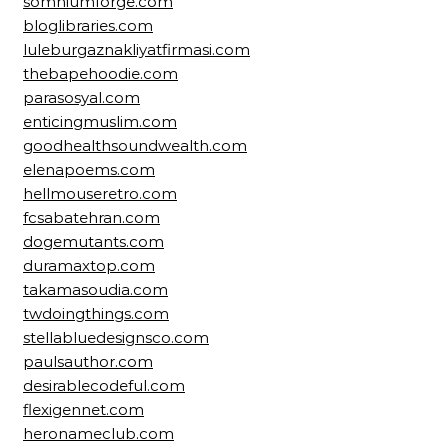
somniumforge.com
bloglibraries.com
luleburgaznakliyatfirmasi.com
thebapehoodie.com
parasosyal.com
enticingmuslim.com
goodhealthsoundwealth.com
elenapoems.com
hellmouseretro.com
fcsabatehran.com
dogemutants.com
duramaxtop.com
takamasoudia.com
twdoingthings.com
stellabluedesignsco.com
paulsauthor.com
desirablecodeful.com
flexigennet.com
heronameclub.com