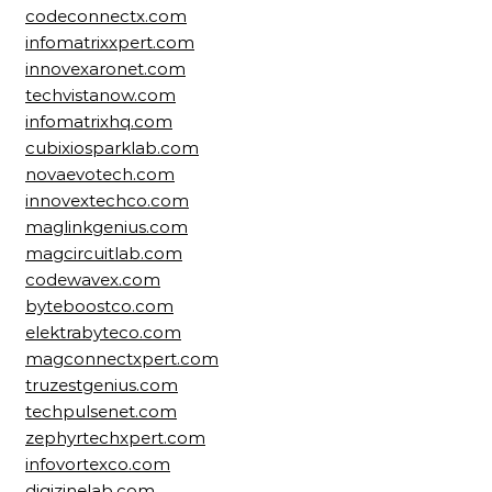
codeconnectx.com
infomatrixxpert.com
innovexaronet.com
techvistanow.com
infomatrixhq.com
cubixiosparklab.com
novaevotech.com
innovextechco.com
maglinkgenius.com
magcircuitlab.com
codewavex.com
byteboostco.com
elektrabyteco.com
magconnectxpert.com
truzestgenius.com
techpulsenet.com
zephyrtechxpert.com
infovortexco.com
digizinelab.com