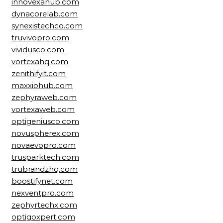
innovexahub.com
dynacorelab.com
synexistechco.com
truvivopro.com
vividusco.com
vortexahq.com
zenithifyit.com
maxxiohub.com
zephyraweb.com
vortexaweb.com
optigeniusco.com
novuspherex.com
novaevopro.com
trusparktech.com
trubrandzhq.com
boostifynet.com
nexventpro.com
zephyrtechx.com
optigoxpert.com