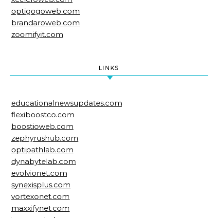
optigogoweb.com
brandaroweb.com
zoomifyit.com
LINKS
educationalnewsupdates.com
flexiboostco.com
boostioweb.com
zephyrushub.com
optipathlab.com
dynabytelab.com
evolvionet.com
synexisplus.com
vortexonet.com
maxxifynet.com