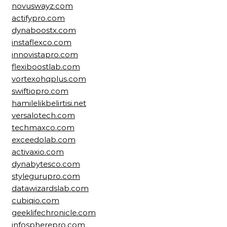
novuswayz.com
actifypro.com
dynaboostx.com
instaflexco.com
innovistapro.com
flexiboostlab.com
vortexohqplus.com
swiftiopro.com
hamilelikbelirtisi.net
versalotech.com
techmaxco.com
exceedolab.com
activaxio.com
dynabytesco.com
stylegurupro.com
datawizardslab.com
cubiqio.com
geeklifechronicle.com
infospherepro.com