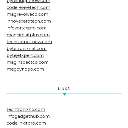
byteinsightnow.com
coderevivetech.com
magrevolveco.com
innovexarotech.com
infovortexpro.com
magcircuitplus.com
techscopeitnow.com
bytetronixnet.com
bytejetxpert.com
maginspectco.com
magdynogo.com
LINKS
techtronixhq.com
infogadgethub.com
codelinkitpro.com