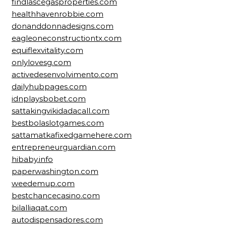
findlascegasproperties.com
healthhavenrobbie.com
donanddonnadesigns.com
eagleoneconstructiontx.com
equiflexvitality.com
onlylovesg.com
activedesenvolvimento.com
dailyhubpages.com
idnplaysbobet.com
sattakingvikidadacall.com
bestbolaslotgames.com
sattamatkafixedgamehere.com
entrepreneurguardian.com
hibaby.info
paperwashington.com
weedemup.com
bestchancecasino.com
bilalliaqat.com
autodispensadores.com