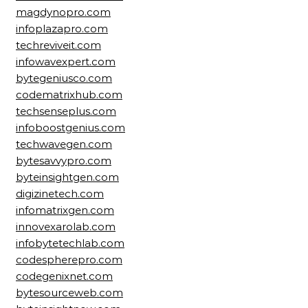
magdynopro.com
infoplazapro.com
techreviveit.com
infowavexpert.com
bytegeniusco.com
codematrixhub.com
techsenseplus.com
infoboostgenius.com
techwavegen.com
bytesavvypro.com
byteinsightgen.com
digizinetech.com
infomatrixgen.com
innovexarolab.com
infobytetechlab.com
codespherepro.com
codegenixnet.com
bytesourceweb.com