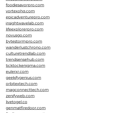
foodiesavorpro.com
vortexohq.com
epicadventurepro.com
insightwavelab.com
lifeexplorerpro.com
novusgo.com
bytestormpro.com
wanderlustchrono.com
culturetrendlab.com
trendsensehub.com
ticktockenigma.com
eulerxr.com
geekifygenius.com
orbitextech.com
magconnecttech.com
zenifyweb.com
livetogel.co
genmatfiredoor.com