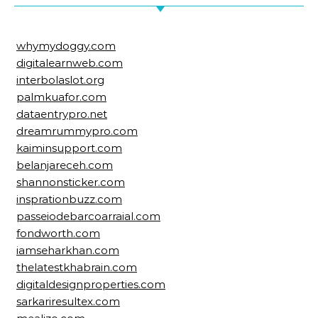
whymydoggy.com
digitalearnweb.com
interbolaslot.org
palmkuafor.com
dataentrypro.net
dreamrummypro.com
kaiminsupport.com
belanjareceh.com
shannonsticker.com
insprationbuzz.com
passeiodebarcoarraial.com
fondworth.com
iamseharkhan.com
thelatestkhabrain.com
digitaldesignproperties.com
sarkariresultex.com