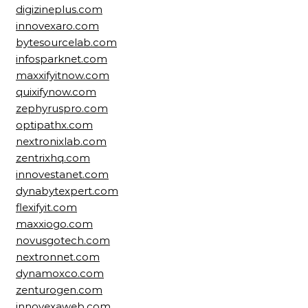
digizineplus.com
innovexaro.com
bytesourcelab.com
infosparknet.com
maxxifyitnow.com
quixifynow.com
zephyruspro.com
optipathx.com
nextronixlab.com
zentrixhq.com
innovestanet.com
dynabytexpert.com
flexifyit.com
maxxiogo.com
novusgotech.com
nextronnet.com
dynamoxco.com
zenturogen.com
innovexaweb.com