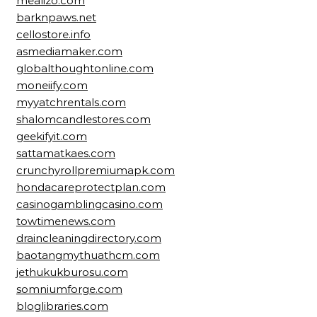
mealizo.com
barknpaws.net
cellostore.info
asmediamaker.com
globalthoughtonline.com
moneiify.com
myyatchrentals.com
shalomcandlestores.com
geekifyit.com
sattamatkaes.com
crunchyrollpremiumapk.com
hondacareprotectplan.com
casinogamblingcasino.com
towtimenews.com
draincleaningdirectory.com
baotangmythuathcm.com
jethukukburosu.com
somniumforge.com
bloglibraries.com