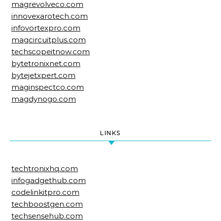
magrevolveco.com
innovexarotech.com
infovortexpro.com
magcircuitplus.com
techscopeitnow.com
bytetronixnet.com
bytejetxpert.com
maginspectco.com
magdynogo.com
LINKS
techtronixhq.com
infogadgethub.com
codelinkitpro.com
techboostgen.com
techsensehub.com