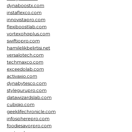
dynaboostx.com
instaflexco.com
innovistapro.com
flexiboostlab.com
vortexohqplus.com
swiftiopro.com
hamilelikbelirtisi.net
versalotech.com
techmaxco.com
exceedolab.com
activaxio.com
dynabytesco.com
stylegurupro.com
datawizardslab.com
cubiqio.com
geeklifechronicle.com
infospherepro.com
foodiesavorpro.com