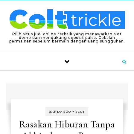
Skip to content
Pilih situs judi online terbaik yang menawarkan slot
demo dan mendukung deposit pulsa. Cobalah
permainan sebelum bermain dengan uang sungguhan.
-
BANDARQQ
SLOT
Rasakan Hiburan Tanpa