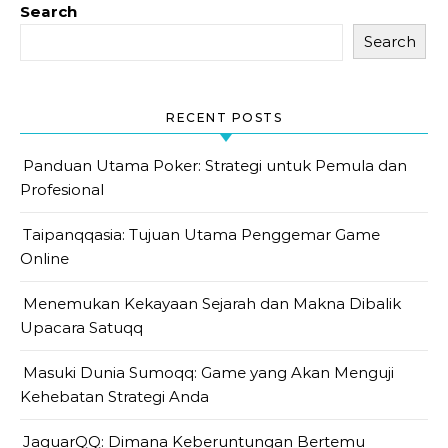
Search
Search
RECENT POSTS
Panduan Utama Poker: Strategi untuk Pemula dan
Profesional
Taipanqqasia: Tujuan Utama Penggemar Game
Online
Menemukan Kekayaan Sejarah dan Makna Dibalik
Upacara Satuqq
Masuki Dunia Sumoqq: Game yang Akan Menguji
Kehebatan Strategi Anda
JaguarQQ: Dimana Keberuntungan Bertemu