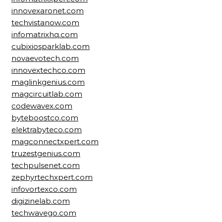
innovexaronet.com
techvistanow.com
infomatrixhq.com
cubixiosparklab.com
novaevotech.com
innovextechco.com
maglinkgenius.com
magcircuitlab.com
codewavex.com
byteboostco.com
elektrabyteco.com
magconnectxpert.com
truzestgenius.com
techpulsenet.com
zephyrtechxpert.com
infovortexco.com
digizinelab.com
techwavego.com