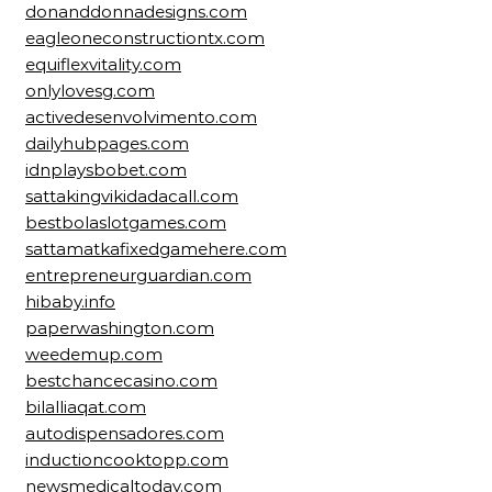
donanddonnadesigns.com
eagleoneconstructiontx.com
equiflexvitality.com
onlylovesg.com
activedesenvolvimento.com
dailyhubpages.com
idnplaysbobet.com
sattakingvikidadacall.com
bestbolaslotgames.com
sattamatkafixedgamehere.com
entrepreneurguardian.com
hibaby.info
paperwashington.com
weedemup.com
bestchancecasino.com
bilalliaqat.com
autodispensadores.com
inductioncooktopp.com
newsmedicaltoday.com