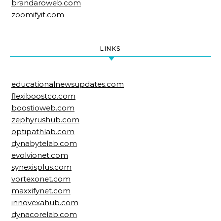
brandaroweb.com
zoomifyit.com
LINKS
educationalnewsupdates.com
flexiboostco.com
boostioweb.com
zephyrushub.com
optipathlab.com
dynabytelab.com
evolvionet.com
synexisplus.com
vortexonet.com
maxxifynet.com
innovexahub.com
dynacorelab.com