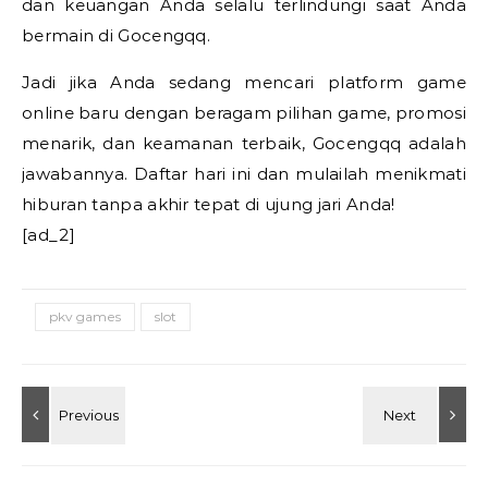
dan keuangan Anda selalu terlindungi saat Anda
bermain di Gocengqq.
Jadi jika Anda sedang mencari platform game
online baru dengan beragam pilihan game, promosi
menarik, dan keamanan terbaik, Gocengqq adalah
jawabannya. Daftar hari ini dan mulailah menikmati
hiburan tanpa akhir tepat di ujung jari Anda!
[ad_2]
pkv games
slot