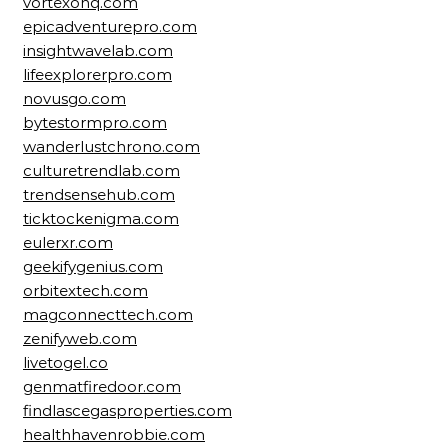
vortexohq.com
epicadventurepro.com
insightwavelab.com
lifeexplorerpro.com
novusgo.com
bytestormpro.com
wanderlustchrono.com
culturetrendlab.com
trendsensehub.com
ticktockenigma.com
eulerxr.com
geekifygenius.com
orbitextech.com
magconnecttech.com
zenifyweb.com
livetogel.co
genmatfiredoor.com
findlascegasproperties.com
healthhavenrobbie.com