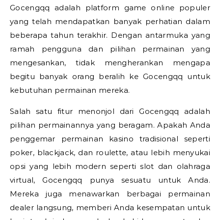
Gocengqq adalah platform game online populer
yang telah mendapatkan banyak perhatian dalam
beberapa tahun terakhir. Dengan antarmuka yang
ramah pengguna dan pilihan permainan yang
mengesankan, tidak mengherankan mengapa
begitu banyak orang beralih ke Gocengqq untuk
kebutuhan permainan mereka.
Salah satu fitur menonjol dari Gocengqq adalah
pilihan permainannya yang beragam. Apakah Anda
penggemar permainan kasino tradisional seperti
poker, blackjack, dan roulette, atau lebih menyukai
opsi yang lebih modern seperti slot dan olahraga
virtual, Gocengqq punya sesuatu untuk Anda.
Mereka juga menawarkan berbagai permainan
dealer langsung, memberi Anda kesempatan untuk