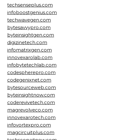
techsenseplus.com
infoboostgenius.com
techwavegen.com
bytesavvypro.com
byteinsightgen.com
digizinetech.com
infomatrixgen.com
innovexarolab.com
infobytetechlab.com
codespherepro.com
codegenixnet.com
bytesourceweb.com
byteinsightnow.com
coderevivetech.com
magrevolveco.com
innovexarotech.com
infovortexpro.com
magcircuitplus.com
techscopeitnow.com