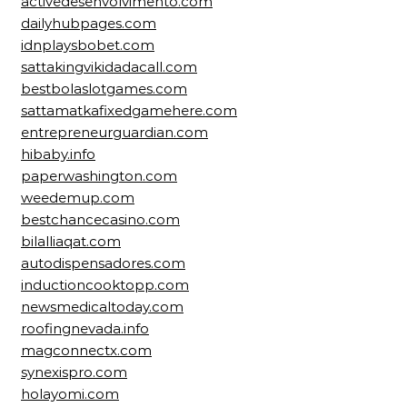
activedesenvolvimento.com
dailyhubpages.com
idnplaysbobet.com
sattakingvikidadacall.com
bestbolaslotgames.com
sattamatkafixedgamehere.com
entrepreneurguardian.com
hibaby.info
paperwashington.com
weedemup.com
bestchancecasino.com
bilalliaqat.com
autodispensadores.com
inductioncooktopp.com
newsmedicaltoday.com
roofingnevada.info
magconnectx.com
synexispro.com
holayomi.com