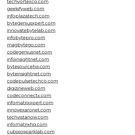
techvortexco.com
geekifyweb.com
infoplazatech.com
bytegeniusxpert.com
innovatebytelab.com
infobytepro.com
magbytego.com
codegeniusnet.com
infoinsightnet.com
bytesourcehq.com
byteinsightnet.com
codepulsetechco.com
digizineweb.com
codeconnectx.com
infomatrixxpert.com
innovexaronet.com
techvistanow.com
infomatrixhq.com
cubixiosparklab.com