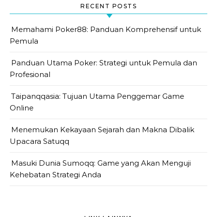
RECENT POSTS
Memahami Poker88: Panduan Komprehensif untuk
Pemula
Panduan Utama Poker: Strategi untuk Pemula dan
Profesional
Taipanqqasia: Tujuan Utama Penggemar Game
Online
Menemukan Kekayaan Sejarah dan Makna Dibalik
Upacara Satuqq
Masuki Dunia Sumoqq: Game yang Akan Menguji
Kehebatan Strategi Anda