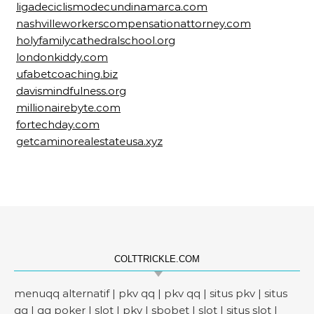
ligadeciclismodecundinamarca.com
nashvilleworkerscompensationattorney.com
holyfamilycathedralschool.org
londonkiddy.com
ufabetcoaching.biz
davismindfulness.org
millionairebyte.com
fortechday.com
getcaminorealestateusa.xyz
COLTTRICKLE.COM
menuqq alternatif
|
pkv qq
|
pkv qq
|
situs pkv
|
situs
qq
|
qq poker
|
slot
|
pkv
|
sbobet
|
slot
|
situs slot
|