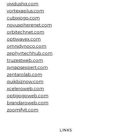
vividushq.com
vortexaplus.com
cubixiogo.com
novuspherenet.com
orbitechnet.com
optiwavex.com
omnidynoco.com
zephyrtechhub.com
truzestweb.com
synapsexpert.com
zentarolab.com
quikbiznow.com
xceleroweb.com
optigogoweb.com
brandaroweb.com
zoomifyit.com
LINKS