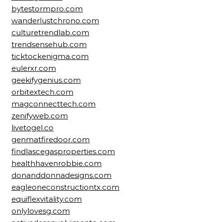
bytestormpro.com
wanderlustchrono.com
culturetrendlab.com
trendsensehub.com
ticktockenigma.com
eulerxr.com
geekifygenius.com
orbitextech.com
magconnecttech.com
zenifyweb.com
livetogel.co
genmatfiredoor.com
findlascegasproperties.com
healthhavenrobbie.com
donanddonnadesigns.com
eagleoneconstructiontx.com
equiflexvitality.com
onlylovesg.com