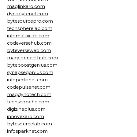
maglinkaro.com
dynabytenet.com
bytesourcepro.com
techspherelab.com
infomatrixlab.com
codeversehub.com
byteverseweb.com
magconnecthub.com
byteboostgenius.com
synapsegoplus.com
infopedianet.com
codepulsenet.com
magdynotech.com
techscopehq.com
digizineplus.com
innovexaro.com
bytesourcelab.com
infosparknet.com