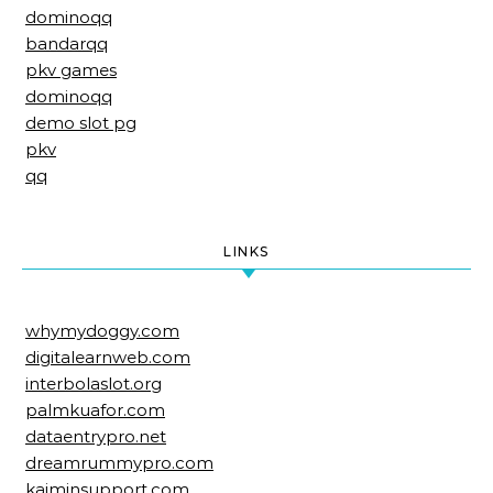
dominoqq
bandarqq
pkv games
dominoqq
demo slot pg
pkv
qq
LINKS
whymydoggy.com
digitalearnweb.com
interbolaslot.org
palmkuafor.com
dataentrypro.net
dreamrummypro.com
kaiminsupport.com