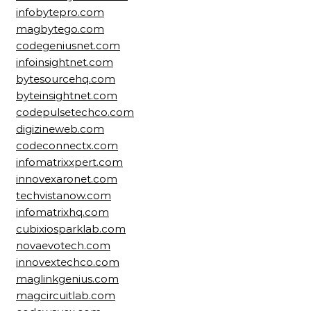
infobytepro.com
magbytego.com
codegeniusnet.com
infoinsightnet.com
bytesourcehq.com
byteinsightnet.com
codepulsetechco.com
digizineweb.com
codeconnectx.com
infomatrixxpert.com
innovexaronet.com
techvistanow.com
infomatrixhq.com
cubixiosparklab.com
novaevotech.com
innovextechco.com
maglinkgenius.com
magcircuitlab.com