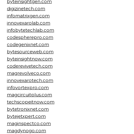
byteinsightgen.com
digizinetech.com
infomatrixgen.com
innovexarolab.com
infobytetechlab.com
codespherepro.com
codegenixnet.com
bytesourceweb.com
byteinsightnow.com
coderevivetech.com
magrevolveco.com
innovexarotech.com
infovortexpro.com
magcircuitplus.com
techscopeitnow.com
bytetronixnet.com
bytejetxpert.com
maginspectco.com
magdynogo.com