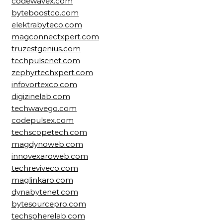
codewavex.com
byteboostco.com
elektrabyteco.com
magconnectxpert.com
truzestgenius.com
techpulsenet.com
zephyrtechxpert.com
infovortexco.com
digizinelab.com
techwavego.com
codepulsex.com
techscopetech.com
magdynoweb.com
innovexaroweb.com
techreviveco.com
maglinkaro.com
dynabytenet.com
bytesourcepro.com
techspherelab.com