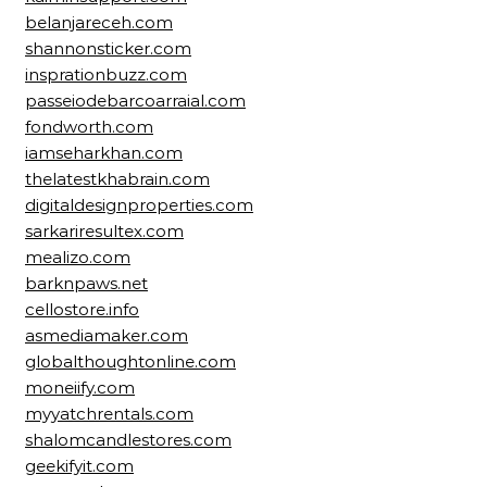
belanjareceh.com
shannonsticker.com
insprationbuzz.com
passeiodebarcoarraial.com
fondworth.com
iamseharkhan.com
thelatestkhabrain.com
digitaldesignproperties.com
sarkariresultex.com
mealizo.com
barknpaws.net
cellostore.info
asmediamaker.com
globalthoughtonline.com
moneiify.com
myyatchrentals.com
shalomcandlestores.com
geekifyit.com