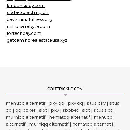
londonkiddy.com
ufabetcoaching.biz
davismindfulness.org
millionairebyte.com
fortechday.com
getcaminorealestateusa.xyz
COLTTRICKLE.COM
menuqq alternatif
|
pkv qq
|
pkv qq
|
situs pkv
|
situs
qq
|
qq poker
|
slot
|
pkv
|
sbobet
|
slot
|
situs slot
|
murniqq alternatif
|
hematqq alternatif
|
menuqq
alternatif
|
murniqq alternatif
|
hematqq alternatif
|