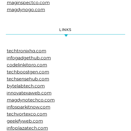
maginspectco.com
magdynogo.com
LINKS
techtronixhq.com
infogadgethub.com
codelinkitpro.com
techboostgen.com
techsensehub.com
bytelabtech.com
innovatexaweb.com
magdynotechco.com
infosparkitnow.com
techvortexco.com
geekifyweb.com
infoplazatech.com