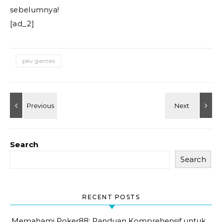
sebelumnya!
[ad_2]
pkv games
Search
Search
RECENT POSTS
Memahami Poker88: Panduan Komprehensif untuk