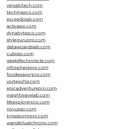
versalotech.com
techmaxco.com
exceedolab.com
activaxio.com
dynabytesco.com
stylegurupro.com
datawizardslab.com
cubiqio.com
geeklifechronicle.com
infospherepro.com
foodiesavorpro.com
vortexohq.com
epicadventurepro.com
insightwavelab.com
lifeexplorerpro.com
novusgo.com
bytestormpro.com
wanderlustchrono.com