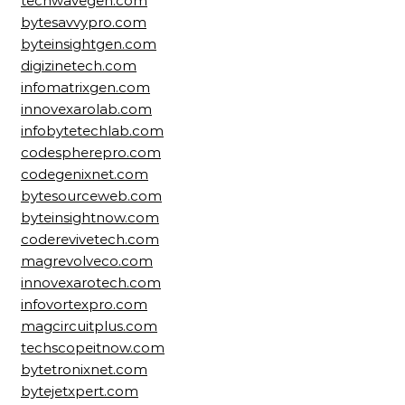
techwavegen.com
bytesavvypro.com
byteinsightgen.com
digizinetech.com
infomatrixgen.com
innovexarolab.com
infobytetechlab.com
codespherepro.com
codegenixnet.com
bytesourceweb.com
byteinsightnow.com
coderevivetech.com
magrevolveco.com
innovexarotech.com
infovortexpro.com
magcircuitplus.com
techscopeitnow.com
bytetronixnet.com
bytejetxpert.com