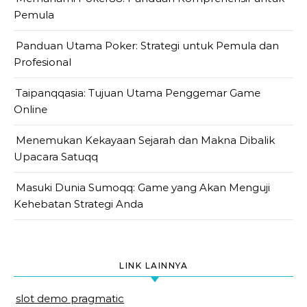
Pemula
Panduan Utama Poker: Strategi untuk Pemula dan
Profesional
Taipanqqasia: Tujuan Utama Penggemar Game
Online
Menemukan Kekayaan Sejarah dan Makna Dibalik
Upacara Satuqq
Masuki Dunia Sumoqq: Game yang Akan Menguji
Kehebatan Strategi Anda
LINK LAINNYA
slot demo pragmatic