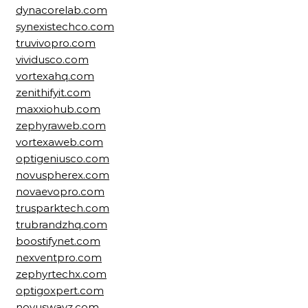
dynacorelab.com
synexistechco.com
truvivopro.com
vividusco.com
vortexahq.com
zenithifyit.com
maxxiohub.com
zephyraweb.com
vortexaweb.com
optigeniusco.com
novuspherex.com
novaevopro.com
trusparktech.com
trubrandzhq.com
boostifynet.com
nexventpro.com
zephyrtechx.com
optigoxpert.com
novuswayz.com