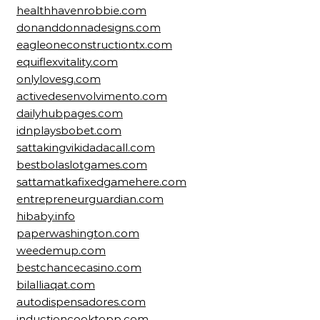
healthhavenrobbie.com
donanddonnadesigns.com
eagleoneconstructiontx.com
equiflexvitality.com
onlylovesg.com
activedesenvolvimento.com
dailyhubpages.com
idnplaysbobet.com
sattakingvikidadacall.com
bestbolaslotgames.com
sattamatkafixedgamehere.com
entrepreneurguardian.com
hibaby.info
paperwashington.com
weedemup.com
bestchancecasino.com
bilalliaqat.com
autodispensadores.com
inductioncooktopp.com