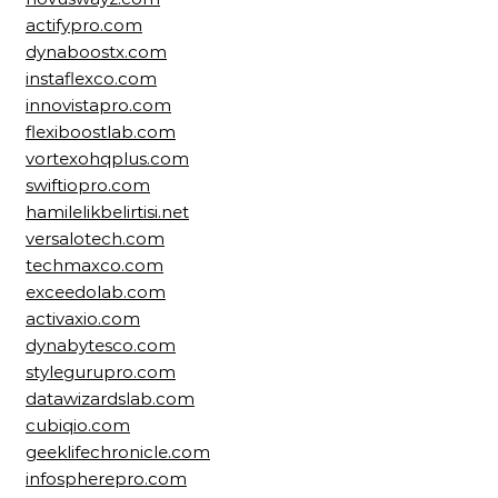
actifypro.com
dynaboostx.com
instaflexco.com
innovistapro.com
flexiboostlab.com
vortexohqplus.com
swiftiopro.com
hamilelikbelirtisi.net
versalotech.com
techmaxco.com
exceedolab.com
activaxio.com
dynabytesco.com
stylegurupro.com
datawizardslab.com
cubiqio.com
geeklifechronicle.com
infospherepro.com