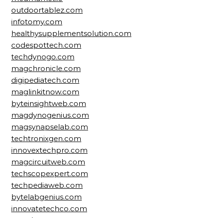
outdoortablez.com
infotomy.com
healthysupplementsolution.com
codespottech.com
techdynogo.com
magchronicle.com
digipediatech.com
maglinkitnow.com
byteinsightweb.com
magdynogenius.com
magsynapselab.com
techtronixgen.com
innovextechpro.com
magcircuitweb.com
techscopexpert.com
techpediaweb.com
bytelabgenius.com
innovatetechco.com