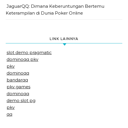
JaguarQQ: Dimana Keberuntungan Bertemu
Keterampilan di Dunia Poker Online
LINK LAINNYA
slot demo pragmatic
dominoqq pkv
pkv
dominoqq
bandarqq
pkv games
dominoqq
demo slot pg
pkv
qq