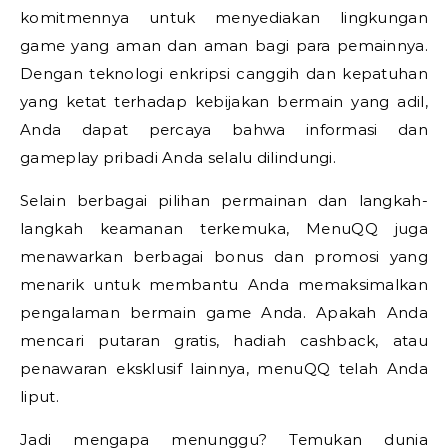
komitmennya untuk menyediakan lingkungan
game yang aman dan aman bagi para pemainnya.
Dengan teknologi enkripsi canggih dan kepatuhan
yang ketat terhadap kebijakan bermain yang adil,
Anda dapat percaya bahwa informasi dan
gameplay pribadi Anda selalu dilindungi.
Selain berbagai pilihan permainan dan langkah-
langkah keamanan terkemuka, MenuQQ juga
menawarkan berbagai bonus dan promosi yang
menarik untuk membantu Anda memaksimalkan
pengalaman bermain game Anda. Apakah Anda
mencari putaran gratis, hadiah cashback, atau
penawaran eksklusif lainnya, menuQQ telah Anda
liput.
Jadi mengapa menunggu? Temukan dunia