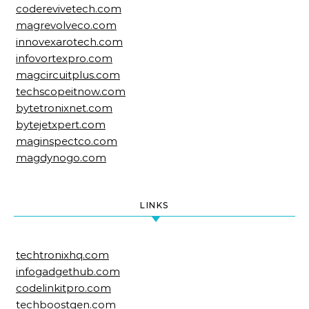
coderevivetech.com
magrevolveco.com
innovexarotech.com
infovortexpro.com
magcircuitplus.com
techscopeitnow.com
bytetronixnet.com
bytejetxpert.com
maginspectco.com
magdynogo.com
LINKS
techtronixhq.com
infogadgethub.com
codelinkitpro.com
techboostgen.com